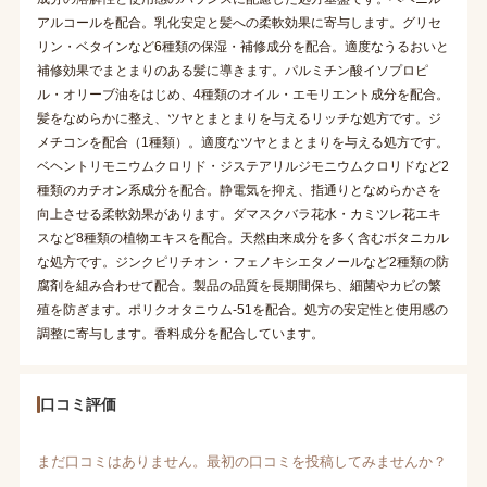
アルコールを配合。乳化安定と髪への柔軟効果に寄与します。グリセ
リン・ベタインなど6種類の保湿・補修成分を配合。適度なうるおいと
補修効果でまとまりのある髪に導きます。パルミチン酸イソプロピ
ル・オリーブ油をはじめ、4種類のオイル・エモリエント成分を配合。
髪をなめらかに整え、ツヤとまとまりを与えるリッチな処方です。ジ
メチコンを配合（1種類）。適度なツヤとまとまりを与える処方です。
ベヘントリモニウムクロリド・ジステアリルジモニウムクロリドなど2
種類のカチオン系成分を配合。静電気を抑え、指通りとなめらかさを
向上させる柔軟効果があります。ダマスクバラ花水・カミツレ花エキ
スなど8種類の植物エキスを配合。天然由来成分を多く含むボタニカル
な処方です。ジンクピリチオン・フェノキシエタノールなど2種類の防
腐剤を組み合わせて配合。製品の品質を長期間保ち、細菌やカビの繁
殖を防ぎます。ポリクオタニウム-51を配合。処方の安定性と使用感の
調整に寄与します。香料成分を配合しています。
口コミ評価
まだ口コミはありません。最初の口コミを投稿してみませんか？