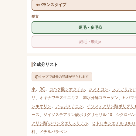
バランスタイプ
髪質
硬毛・多毛◎
細毛・軟毛×
全成分リスト
タップで成分の詳細が見られます
水
、
BG
、
コハク酸ジオクチル
、
ジメチコン
、
ステアリルア
リ
、
オキナワモズクエキス
、
加水分解コラーゲン
、
ヒバマ
ンキオリン
、
アモジメチコン
、
イソステアリン酸ポリグリセ
ース
、
ジイソステアリン酸ポリグリセリル-10
、
シクロペン
アリン酸)ジペンタエリスリチル
、
ヒドロキシエチルセルロ
料
、
メチルパラベン