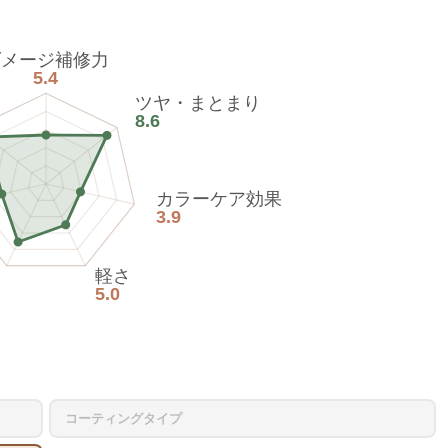
ダメージ補修力
5.4
ツヤ・まとまり
8.6
カラーケア効果
3.9
軽さ
5.0
コーティングタイプ