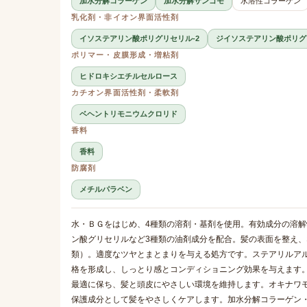
加水分解コラーゲン
加水分解サンゴモ
水溶性コラーゲン
乳化剤・非イオン界面活性剤
イソステアリン酸ポリグリセリル-2
ジイソステアリン酸ポリグリ
ポリマー・皮膜形成・増粘剤
ヒドロキシエチルセルロース
カチオン界面活性剤・柔軟剤
ベヘントリモニウムクロリド
香料
香料
防腐剤
メチルパラベン
水・ＢＧをはじめ、4種類の溶剤・基剤を使用。有効成分の溶
ン酸グリセリルなど3種類の油剤成分を配合。髪の表面を整え、
類）。適度なツヤとまとまりを与える処方です。ステアリルア
格を形成し、しっとり感とコンディショニング効果を与えます。
最適に保ち、髪と頭皮にやさしい環境を維持します。オキナワ
保護成分として髪をやさしくケアします。加水分解コラーゲン