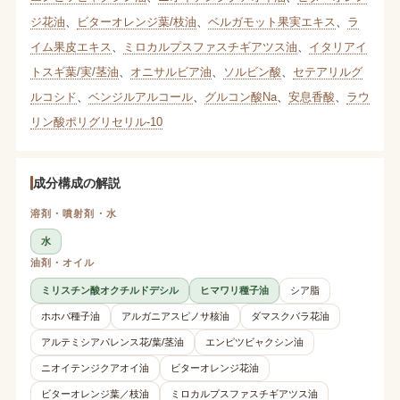
ジ花油
、
ビターオレンジ葉/枝油
、
ベルガモット果実エキス
、
ラ
イム果皮エキス
、
ミロカルプスファスチギアツス油
、
イタリアイ
トスギ葉/実/茎油
、
オニサルビア油
、
ソルビン酸
、
セテアリルグ
ルコシド
、
ベンジルアルコール
、
グルコン酸Na
、
安息香酸
、
ラウ
リン酸ポリグリセリル-10
成分構成の解説
溶剤・噴射剤・水
水
油剤・オイル
ミリスチン酸オクチルドデシル
ヒマワリ種子油
シア脂
ホホバ種子油
アルガニアスピノサ核油
ダマスクバラ花油
アルテミシアパレンス花/葉/茎油
エンピツビャクシン油
ニオイテンジクアオイ油
ビターオレンジ花油
ビターオレンジ葉／枝油
ミロカルプスファスチギアツス油