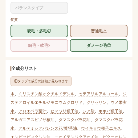
バランスタイプ
髪質
硬毛・多毛◎
普通毛△
細毛・軟毛×
ダメージ毛◎
全成分リスト
タップで成分の詳細が見られます
水
、
ミリスチン酸オクチルドデシル
、
セテアリルアルコール
、
ジ
ステアロイルエチルジモニウムクロリド
、
グリセリン
、
ウメ果実
水
、
アロエベラ葉汁
、
ヒマワリ種子油
、
シア脂
、
ホホバ種子油
、
アルガニアスピノサ核油
、
ダマスクバラ花油
、
ダマスクバラ花
水
、
アルテミシアパレンス花/葉/茎油
、
ウイキョウ種子エキス
、
エンピツビャクシン油
、
ニオイテンジクアオイ油
、
ビターオレン