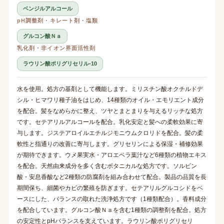
ベンジルアルコール
pH調整剤・キレート剤・塩類
グルコン酸Ｎａ
乳化剤・非イオン界面活性剤
ラウリン酸ポリグリセリル-10
水を使用。処方の基剤として機能します。ミリスチン酸オクチルドデ
シル・ヒマワリ種子油をはじめ、14種類のオイル・エモリエント成分
を配合。髪をなめらかに整え、ツヤとまとまりを与えるリッチな処方
です。セテアリルアルコールを配合。乳化安定と髪への柔軟効果に寄
与します。ジステアロイルエチルジモニウムクロリドを配合。髪の柔
軟性と指通りの改善に寄与します。グリセリンによる保湿・補修効果
が期待できます。ウメ果実水・アロエベラ葉汁など6種類の植物エキス
を配合。天然由来成分を多く含むボタニカルな処方です。ソルビン
酸・安息香酸など2種類の防腐剤を組み合わせて配合。製品の品質を長
期間保ち、細菌やカビの繁殖を防ぎます。セテアリルグルコシドをベ
ースにした、バランスの取れた洗浄処方です（1種類配合）。香料成分
を配合しています。グルコン酸Ｎａを含む1種類の調整剤を配合。処方
の安定性とpHバランスを支えています。ラウリン酸ポリグリセリ