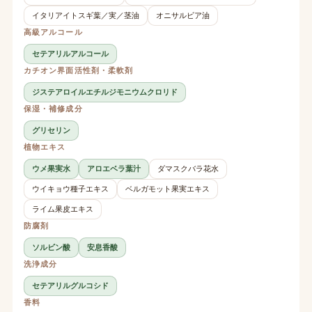
イタリアイトスギ葉／実／茎油
オニサルビア油
高級アルコール
セテアリルアルコール
カチオン界面活性剤・柔軟剤
ジステアロイルエチルジモニウムクロリド
保湿・補修成分
グリセリン
植物エキス
ウメ果実水
アロエベラ葉汁
ダマスクバラ花水
ウイキョウ種子エキス
ベルガモット果実エキス
ライム果皮エキス
防腐剤
ソルビン酸
安息香酸
洗浄成分
セテアリルグルコシド
香料