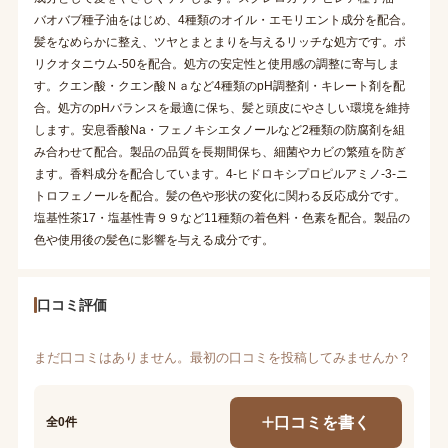
バオバブ種子油をはじめ、4種類のオイル・エモリエント成分を配合。
髪をなめらかに整え、ツヤとまとまりを与えるリッチな処方です。ポ
リクオタニウム-50を配合。処方の安定性と使用感の調整に寄与しま
す。クエン酸・クエン酸Ｎａなど4種類のpH調整剤・キレート剤を配
合。処方のpHバランスを最適に保ち、髪と頭皮にやさしい環境を維持
します。安息香酸Na・フェノキシエタノールなど2種類の防腐剤を組
み合わせて配合。製品の品質を長期間保ち、細菌やカビの繁殖を防ぎ
ます。香料成分を配合しています。4-ヒドロキシプロピルアミノ-3-ニ
トロフェノールを配合。髪の色や形状の変化に関わる反応成分です。
塩基性茶17・塩基性青９９など11種類の着色料・色素を配合。製品の
色や使用後の髪色に影響を与える成分です。
口コミ評価
まだ口コミはありません。最初の口コミを投稿してみませんか？
口コミを書く
全0件