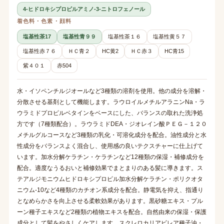
4-ヒドロキシプロピルアミノ-3-ニトロフェノール
着色料・色素・顔料
塩基性茶17
塩基性青９９
塩基性茶１６
塩基性黄５７
塩基性赤７６
ＨＣ青２
HC黄2
ＨＣ赤３
HC青15
紫４０１
赤504
水・イソペンチルジオールなど3種類の溶剤を使用。他の成分を溶解・
分散させる基剤として機能します。ラウロイルメチルアラニンNa・ラ
ウラミドプロピルベタインをベースにした、バランスの取れた洗浄処
方です（7種類配合）。ラウラミドDEA・ジオレイン酸ＰＥＧ－１２０
メチルグルコースなど3種類の乳化・可溶化成分を配合。油性成分と水
性成分をバランスよく混合し、使用感の良いテクスチャーに仕上げて
います。加水分解ケラチン・ケラチンなど12種類の保湿・補修成分を
配合。適度なうるおいと補修効果でまとまりのある髪に導きます。ス
テアルジモニウムヒドロキシプロピル加水分解ケラチン・ポリクオタ
ニウム-10など4種類のカチオン系成分を配合。静電気を抑え、指通り
となめらかさを向上させる柔軟効果があります。黒砂糖エキス・プル
ーン種子エキスなど2種類の植物エキスを配合。自然由来の保湿・保護
成分として髪をやさしくケアします。スクレロカリアビレア種子油・