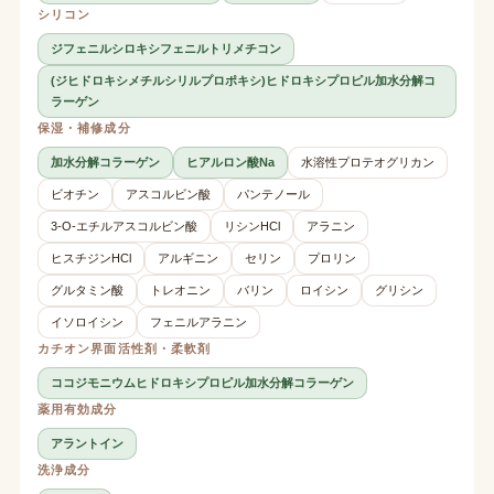
シリコン
ジフェニルシロキシフェニルトリメチコン
(ジヒドロキシメチルシリルプロポキシ)ヒドロキシプロピル加水分解コ
ラーゲン
保湿・補修成分
加水分解コラーゲン
ヒアルロン酸Na
水溶性プロテオグリカン
ビオチン
アスコルビン酸
パンテノール
3-O-エチルアスコルビン酸
リシンHCl
アラニン
ヒスチジンHCl
アルギニン
セリン
プロリン
グルタミン酸
トレオニン
バリン
ロイシン
グリシン
イソロイシン
フェニルアラニン
カチオン界面活性剤・柔軟剤
ココジモニウムヒドロキシプロピル加水分解コラーゲン
薬用有効成分
アラントイン
洗浄成分