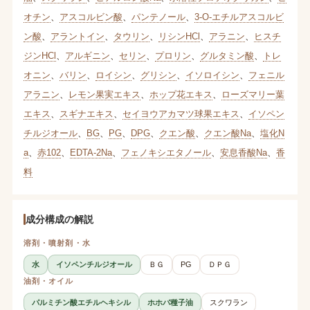
オチン
、
アスコルビン酸
、
パンテノール
、
3-O-エチルアスコルビ
ン酸
、
アラントイン
、
タウリン
、
リシンHCl
、
アラニン
、
ヒスチ
ジンHCl
、
アルギニン
、
セリン
、
プロリン
、
グルタミン酸
、
トレ
オニン
、
バリン
、
ロイシン
、
グリシン
、
イソロイシン
、
フェニル
アラニン
、
レモン果実エキス
、
ホップ花エキス
、
ローズマリー葉
エキス
、
スギナエキス
、
セイヨウアカマツ球果エキス
、
イソペン
チルジオール
、
BG
、
PG
、
DPG
、
クエン酸
、
クエン酸Na
、
塩化N
a
、
赤102
、
EDTA-2Na
、
フェノキシエタノール
、
安息香酸Na
、
香
料
成分構成の解説
溶剤・噴射剤・水
水
イソペンチルジオール
ＢＧ
PG
ＤＰＧ
油剤・オイル
パルミチン酸エチルヘキシル
ホホバ種子油
スクワラン