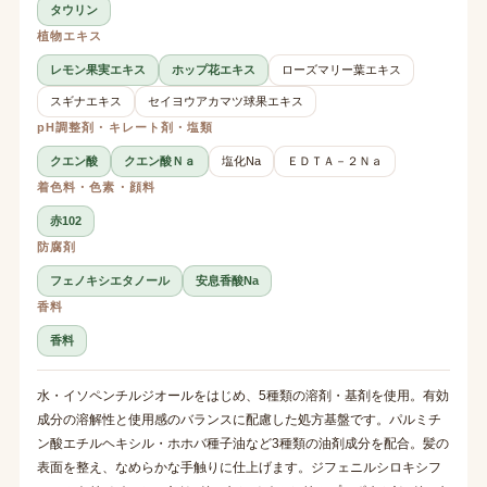
タウリン
植物エキス
レモン果実エキス
ホップ花エキス
ローズマリー葉エキス
スギナエキス
セイヨウアカマツ球果エキス
pH調整剤・キレート剤・塩類
クエン酸
クエン酸Ｎａ
塩化Na
ＥＤＴＡ－２Ｎａ
着色料・色素・顔料
赤102
防腐剤
フェノキシエタノール
安息香酸Na
香料
香料
水・イソペンチルジオールをはじめ、5種類の溶剤・基剤を使用。有効
成分の溶解性と使用感のバランスに配慮した処方基盤です。パルミチ
ン酸エチルヘキシル・ホホバ種子油など3種類の油剤成分を配合。髪の
表面を整え、なめらかな手触りに仕上げます。ジフェニルシロキシフ