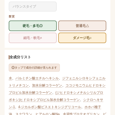
バランスタイプ
髪質
硬毛・多毛◎
普通毛△
細毛・軟毛×
ダメージ毛○
全成分リスト
タップで成分の詳細が見られます
水
、
パルミチン酸エチルヘキシル
、
ジフェニルシロキシフェニル
トリメチコン
、
加水分解コラーゲン
、
ココジモニウムヒドロキシ
プロピル加水分解コラーゲン
、
(ジヒドロキシメチルシリルプロ
ポキシ)ヒドロキシプロピル加水分解コラーゲン
、
シクロヘキサ
ン-1
、
4-ジカルボン酸ビスエトキシジグリコール
、
ホホバ種子
油
、
スクワラン
、
ヒアルロン酸Na
、
水溶性プロテオグリカン
、
ビ