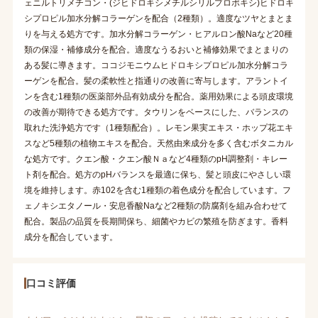
ェニルトリメチコン・(ジヒドロキシメチルシリルプロポキシ)ヒドロキ
シプロピル加水分解コラーゲンを配合（2種類）。適度なツヤとまとま
りを与える処方です。加水分解コラーゲン・ヒアルロン酸Naなど20種
類の保湿・補修成分を配合。適度なうるおいと補修効果でまとまりの
ある髪に導きます。ココジモニウムヒドロキシプロピル加水分解コラ
ーゲンを配合。髪の柔軟性と指通りの改善に寄与します。アラントイ
ンを含む1種類の医薬部外品有効成分を配合。薬用効果による頭皮環境
の改善が期待できる処方です。タウリンをベースにした、バランスの
取れた洗浄処方です（1種類配合）。レモン果実エキス・ホップ花エキ
スなど5種類の植物エキスを配合。天然由来成分を多く含むボタニカル
な処方です。クエン酸・クエン酸Ｎａなど4種類のpH調整剤・キレー
ト剤を配合。処方のpHバランスを最適に保ち、髪と頭皮にやさしい環
境を維持します。赤102を含む1種類の着色成分を配合しています。フ
ェノキシエタノール・安息香酸Naなど2種類の防腐剤を組み合わせて
配合。製品の品質を長期間保ち、細菌やカビの繁殖を防ぎます。香料
成分を配合しています。
口コミ評価