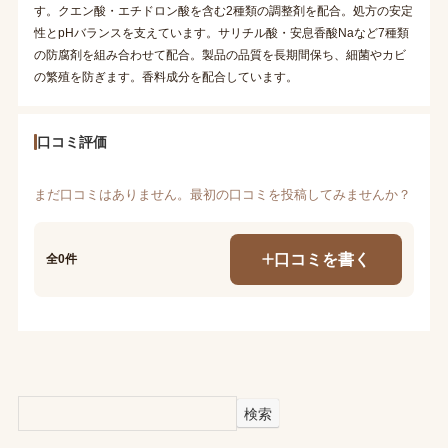
す。クエン酸・エチドロン酸を含む2種類の調整剤を配合。処方の安定
性とpHバランスを支えています。サリチル酸・安息香酸Naなど7種類
の防腐剤を組み合わせて配合。製品の品質を長期間保ち、細菌やカビ
の繁殖を防ぎます。香料成分を配合しています。
口コミ評価
まだ口コミはありません。最初の口コミを投稿してみませんか？
口コミを書く
全0件
検索