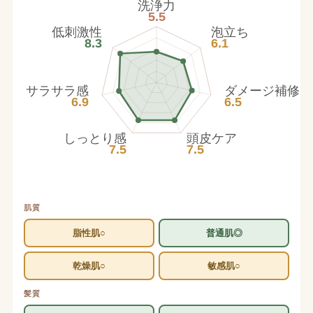
洗浄力
5.5
低刺激性
泡立ち
8.3
6.1
サラサラ感
ダメージ補修
6.9
6.5
しっとり感
頭皮ケア
7.5
7.5
肌質
脂性肌○
普通肌◎
乾燥肌○
敏感肌○
髪質