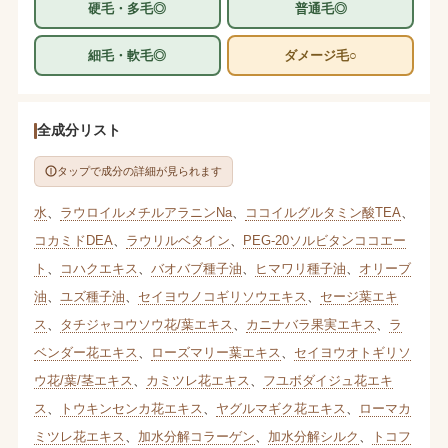
硬毛・多毛◎
普通毛◎
細毛・軟毛◎
ダメージ毛○
全成分リスト
タップで成分の詳細が見られます
水
、
ラウロイルメチルアラニンNa
、
ココイルグルタミン酸TEA
、
コカミドDEA
、
ラウリルベタイン
、
PEG-20ソルビタンココエー
ト
、
コハクエキス
、
バオバブ種子油
、
ヒマワリ種子油
、
オリーブ
油
、
ユズ種子油
、
セイヨウノコギリソウエキス
、
セージ葉エキ
ス
、
タチジャコウソウ花/葉エキス
、
カニナバラ果実エキス
、
ラ
ベンダー花エキス
、
ローズマリー葉エキス
、
セイヨウオトギリソ
ウ花/葉/茎エキス
、
カミツレ花エキス
、
フユボダイジュ花エキ
ス
、
トウキンセンカ花エキス
、
ヤグルマギク花エキス
、
ローマカ
ミツレ花エキス
、
加水分解コラーゲン
、
加水分解シルク
、
トコフ