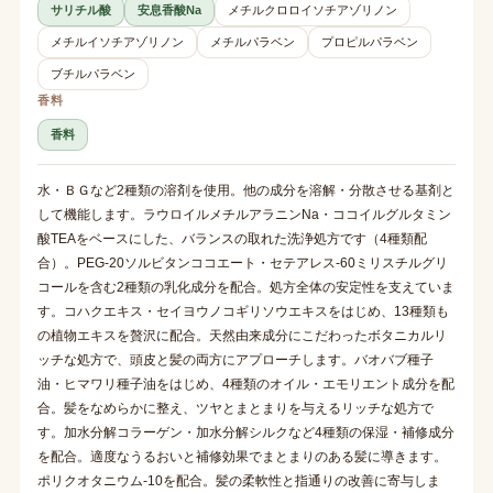
サリチル酸
安息香酸Na
メチルクロロイソチアゾリノン
メチルイソチアゾリノン
メチルパラベン
プロピルパラベン
ブチルパラベン
香料
香料
水・ＢＧなど2種類の溶剤を使用。他の成分を溶解・分散させる基剤と
して機能します。ラウロイルメチルアラニンNa・ココイルグルタミン
酸TEAをベースにした、バランスの取れた洗浄処方です（4種類配
合）。PEG-20ソルビタンココエート・セテアレス-60ミリスチルグリ
コールを含む2種類の乳化成分を配合。処方全体の安定性を支えていま
す。コハクエキス・セイヨウノコギリソウエキスをはじめ、13種類も
の植物エキスを贅沢に配合。天然由来成分にこだわったボタニカルリ
ッチな処方で、頭皮と髪の両方にアプローチします。バオバブ種子
油・ヒマワリ種子油をはじめ、4種類のオイル・エモリエント成分を配
合。髪をなめらかに整え、ツヤとまとまりを与えるリッチな処方で
す。加水分解コラーゲン・加水分解シルクなど4種類の保湿・補修成分
を配合。適度なうるおいと補修効果でまとまりのある髪に導きます。
ポリクオタニウム-10を配合。髪の柔軟性と指通りの改善に寄与しま