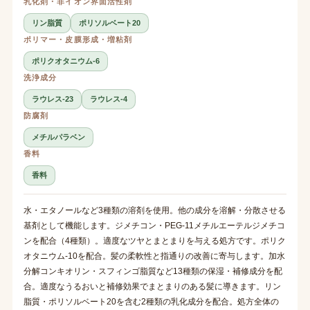
乳化剤・非イオン界面活性剤
リン脂質
ポリソルベート20
ポリマー・皮膜形成・増粘剤
ポリクオタニウム-6
洗浄成分
ラウレス-23
ラウレス-4
防腐剤
メチルパラベン
香料
香料
水・エタノールなど3種類の溶剤を使用。他の成分を溶解・分散させる
基剤として機能します。ジメチコン・PEG-11メチルエーテルジメチコ
ンを配合（4種類）。適度なツヤとまとまりを与える処方です。ポリク
オタニウム-10を配合。髪の柔軟性と指通りの改善に寄与します。加水
分解コンキオリン・スフィンゴ脂質など13種類の保湿・補修成分を配
合。適度なうるおいと補修効果でまとまりのある髪に導きます。リン
脂質・ポリソルベート20を含む2種類の乳化成分を配合。処方全体の