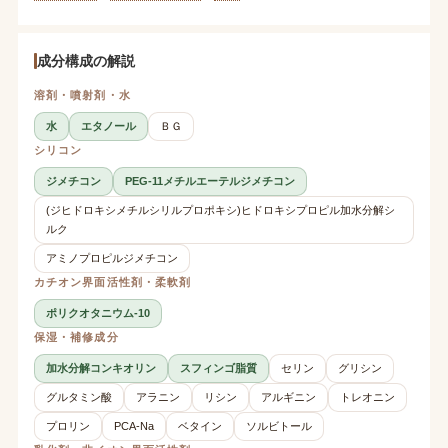
成分構成の解説
溶剤・噴射剤・水
水
エタノール
ＢＧ
シリコン
ジメチコン
PEG-11メチルエーテルジメチコン
(ジヒドロキシメチルシリルプロポキシ)ヒドロキシプロピル加水分解シ
ルク
アミノプロピルジメチコン
カチオン界面活性剤・柔軟剤
ポリクオタニウム-10
保湿・補修成分
加水分解コンキオリン
スフィンゴ脂質
セリン
グリシン
グルタミン酸
アラニン
リシン
アルギニン
トレオニン
プロリン
PCA-Na
ベタイン
ソルビトール