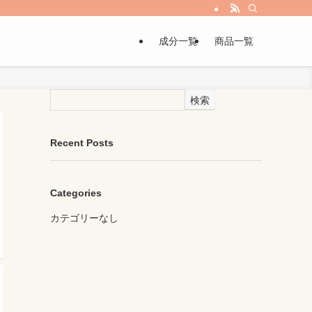
成分一覧
商品一覧
検索
Recent Posts
Categories
カテゴリーなし