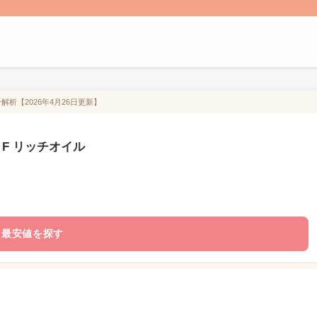
解析【2026年4月26日更新】
 F リッチオイル
最安値を探す