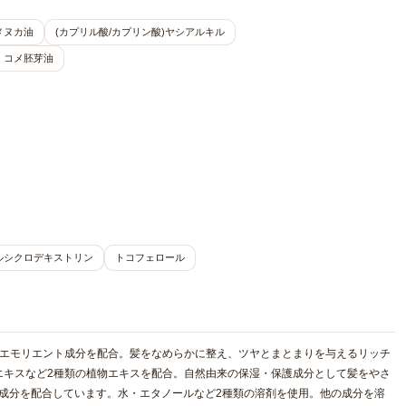
メヌカ油
(カプリル酸/カプリン酸)ヤシアルキル
コメ胚芽油
ルシクロデキストリン
トコフェロール
・エモリエント成分を配合。髪をなめらかに整え、ツヤとまとまりを与えるリッチ
エキスなど2種類の植物エキスを配合。自然由来の保湿・保護成分として髪をやさ
着色成分を配合しています。水・エタノールなど2種類の溶剤を使用。他の成分を溶