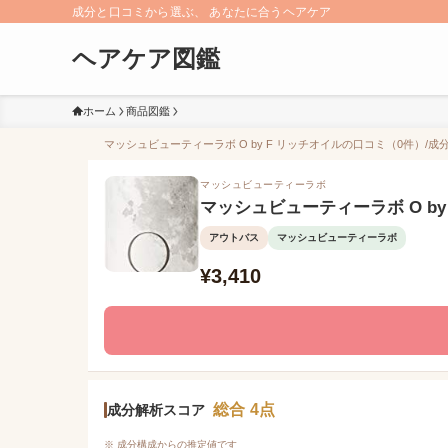
成分と口コミから選ぶ、 あなたに合うヘアケア
ヘアケア図鑑
ホーム
商品図鑑
マッシュビューティーラボ O by F リッチオイルの口コミ（0件）/成分
マッシュビューティーラボ
マッシュビューティーラボ O by
アウトバス
マッシュビューティーラボ
¥3,410
総合 4点
成分解析スコア
※ 成分構成からの推定値です