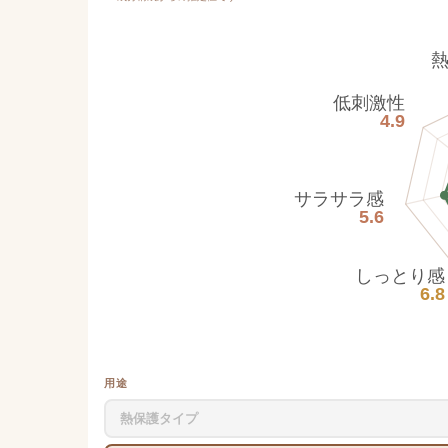
低刺激性
4.9
サラサラ感
5.6
しっとり感
6.8
用途
熱保護タイプ