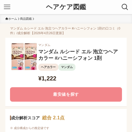
ヘアケア図鑑
ホーム
商品図鑑
マンダム ルシード エル 泡立つヘアカラー #ハニーシフォン 1剤の口コミ（0
件）/成分解析【2026年4月26日更新】
マンダム
マンダム ルシード エル 泡立つヘア
カラー #ハニーシフォン 1剤
ヘアカラー
マンダム
¥1,222
最安値を探す
総合 2.1点
成分解析スコア
※ 成分構成からの推定値です