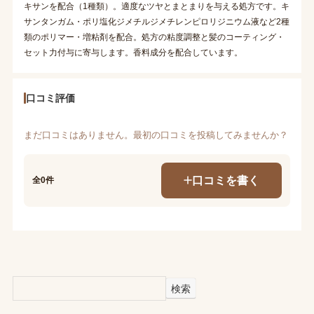
キサンを配合（1種類）。適度なツヤとまとまりを与える処方です。キ
サンタンガム・ポリ塩化ジメチルジメチレンピロリジニウム液など2種
類のポリマー・増粘剤を配合。処方の粘度調整と髪のコーティング・
セット力付与に寄与します。香料成分を配合しています。
口コミ評価
まだ口コミはありません。最初の口コミを投稿してみませんか？
口コミを書く
全0件
検索