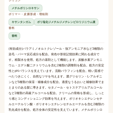
シリコン
メチルポリシロキサン
ポリマー・皮膜形成・増粘剤
キサンタンガム
ポリ塩化ジメチルジメチレンピロリジニウム液
香料
香料
(有効成分)パラアミノオルトクレゾール・強アンモニア水など3種類の
染毛・パーマ反応成分を配合。発色や形状記憶効果に関わる成分で
す。精製水を使用。処方の基剤として機能します。炭酸水素アンモニ
ウム・エデト酸二ナトリウムを含む2種類の調整剤を配合。処方の安定
性とpHバランスを支えています。流動パラフィンを配合。軽い質感で
べたつきにくく、自然なツヤを与えます。濃グリセリン・L-アルギニ
ンなど5種類の保湿・補修成分を配合。適度なうるおいと補修効果でま
とまりのある髪に導きます。セタノール・セトステアリルアルコール
など2種類の高級アルコールを配合。クリームの骨格を形成し、しっと
り感とコンディショニング効果を与えます。ポリオキシエチレンセチ
ルエーテルリン酸・ポリオキシエチレンセチルエーテルを含む2種類の
乳化成分を配合。処方全体の安定性を支えています。メチルポリシロ