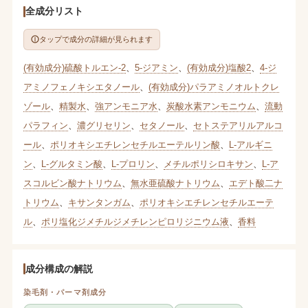
全成分リスト
タップで成分の詳細が見られます
(有効成分)硫酸トルエン-2
、
5-ジアミン
、
(有効成分)塩酸2
、
4-ジ
アミノフェノキシエタノール
、
(有効成分)パラアミノオルトクレ
ゾール
、
精製水
、
強アンモニア水
、
炭酸水素アンモニウム
、
流動
パラフィン
、
濃グリセリン
、
セタノール
、
セトステアリルアルコ
ール
、
ポリオキシエチレンセチルエーテルリン酸
、
L-アルギニ
ン
、
L-グルタミン酸
、
L-プロリン
、
メチルポリシロキサン
、
L-ア
スコルビン酸ナトリウム
、
無水亜硫酸ナトリウム
、
エデト酸二ナ
トリウム
、
キサンタンガム
、
ポリオキシエチレンセチルエーテ
ル
、
ポリ塩化ジメチルジメチレンピロリジニウム液
、
香料
成分構成の解説
染毛剤・パーマ剤成分