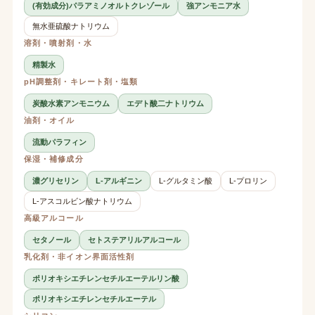
(有効成分)パラアミノオルトクレゾール
強アンモニア水
無水亜硫酸ナトリウム
溶剤・噴射剤・水
精製水
pH調整剤・キレート剤・塩類
炭酸水素アンモニウム
エデト酸二ナトリウム
油剤・オイル
流動パラフィン
保湿・補修成分
濃グリセリン
L-アルギニン
L-グルタミン酸
L-プロリン
L-アスコルビン酸ナトリウム
高級アルコール
セタノール
セトステアリルアルコール
乳化剤・非イオン界面活性剤
ポリオキシエチレンセチルエーテルリン酸
ポリオキシエチレンセチルエーテル