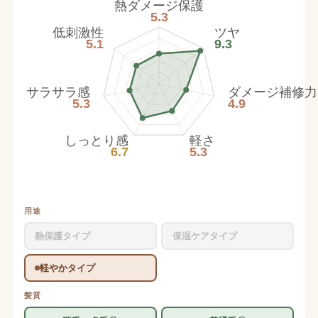
熱ダメージ保護
5.3
低刺激性
ツヤ
5.1
9.3
サラサラ感
ダメージ補修力
5.3
4.9
しっとり感
軽さ
6.7
5.3
用途
熱保護タイプ
保湿ケアタイプ
軽やかタイプ
髪質