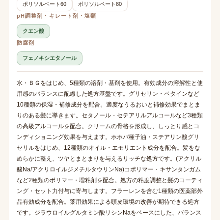
ポリソルベート60
ポリソルベート80
pH調整剤・キレート剤・塩類
クエン酸
防腐剤
フェノキシエタノール
水・ＢＧをはじめ、5種類の溶剤・基剤を使用。有効成分の溶解性と使
用感のバランスに配慮した処方基盤です。グリセリン・ベタインなど
10種類の保湿・補修成分を配合。適度なうるおいと補修効果でまとま
りのある髪に導きます。セタノール・セテアリルアルコールなど3種類
の高級アルコールを配合。クリームの骨格を形成し、しっとり感とコ
ンディショニング効果を与えます。ホホバ種子油・ステアリン酸グリ
セリルをはじめ、12種類のオイル・エモリエント成分を配合。髪をな
めらかに整え、ツヤとまとまりを与えるリッチな処方です。(アクリル
酸Na/アクリロイルジメチルタウリンNa)コポリマー・キサンタンガム
など2種類のポリマー・増粘剤を配合。処方の粘度調整と髪のコーティ
ング・セット力付与に寄与します。フラーレンを含む1種類の医薬部外
品有効成分を配合。薬用効果による頭皮環境の改善が期待できる処方
です。ジラウロイルグルタミン酸リシンNaをベースにした、バランス