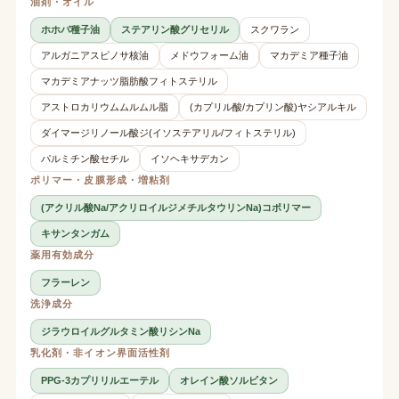
油剤・オイル
ホホバ種子油
ステアリン酸グリセリル
スクワラン
アルガニアスピノサ核油
メドウフォーム油
マカデミア種子油
マカデミアナッツ脂肪酸フィトステリル
アストロカリウムムルムル脂
(カプリル酸/カプリン酸)ヤシアルキル
ダイマージリノール酸ジ(イソステアリル/フィトステリル)
パルミチン酸セチル
イソヘキサデカン
ポリマー・皮膜形成・増粘剤
(アクリル酸Na/アクリロイルジメチルタウリンNa)コポリマー
キサンタンガム
薬用有効成分
フラーレン
洗浄成分
ジラウロイルグルタミン酸リシンNa
乳化剤・非イオン界面活性剤
PPG-3カプリリルエーテル
オレイン酸ソルビタン