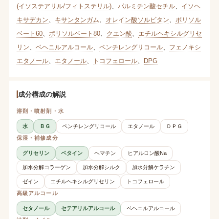
(イソステアリル/フィトステリル)
、
パルミチン酸セチル
、
イソヘ
キサデカン
、
キサンタンガム
、
オレイン酸ソルビタン
、
ポリソル
ベート60
、
ポリソルベート80
、
クエン酸
、
エチルヘキシルグリセ
リン
、
ベヘニルアルコール
、
ペンチレングリコール
、
フェノキシ
エタノール
、
エタノール
、
トコフェロール
、
DPG
成分構成の解説
溶剤・噴射剤・水
水
ＢＧ
ペンチレングリコール
エタノール
ＤＰＧ
保湿・補修成分
グリセリン
ベタイン
ヘマチン
ヒアルロン酸Na
加水分解コラーゲン
加水分解シルク
加水分解ケラチン
ゼイン
エチルヘキシルグリセリン
トコフェロール
高級アルコール
セタノール
セテアリルアルコール
ベヘニルアルコール