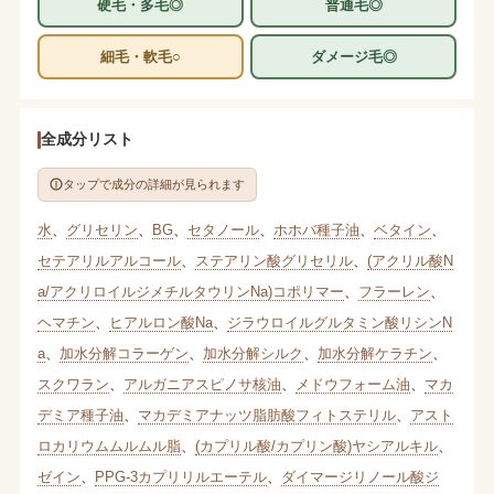
硬毛・多毛◎
普通毛◎
細毛・軟毛○
ダメージ毛◎
全成分リスト
タップで成分の詳細が見られます
水
、
グリセリン
、
BG
、
セタノール
、
ホホバ種子油
、
ベタイン
、
セテアリルアルコール
、
ステアリン酸グリセリル
、
(アクリル酸N
a/アクリロイルジメチルタウリンNa)コポリマー
、
フラーレン
、
ヘマチン
、
ヒアルロン酸Na
、
ジラウロイルグルタミン酸リシンN
a
、
加水分解コラーゲン
、
加水分解シルク
、
加水分解ケラチン
、
スクワラン
、
アルガニアスピノサ核油
、
メドウフォーム油
、
マカ
デミア種子油
、
マカデミアナッツ脂肪酸フィトステリル
、
アスト
ロカリウムムルムル脂
、
(カプリル酸/カプリン酸)ヤシアルキル
、
ゼイン
、
PPG-3カプリリルエーテル
、
ダイマージリノール酸ジ