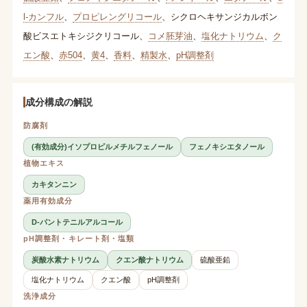
l-カンフル
、
プロピレングリコール
、
シクロヘキサンジカルボン
酸ビスエトキシジクリコール
、
コメ胚芽油
、
塩化ナトリウム
、
ク
エン酸
、
赤504
、
黄4
、
香料
、
精製水
、
pH調整剤
成分構成の解説
防腐剤
(有効成分)イソプロピルメチルフェノール
フェノキシエタノール
植物エキス
カキタンニン
薬用有効成分
D-パントテニルアルコール
pH調整剤・キレート剤・塩類
炭酸水素ナトリウム
クエン酸ナトリウム
硫酸亜鉛
塩化ナトリウム
クエン酸
pH調整剤
洗浄成分