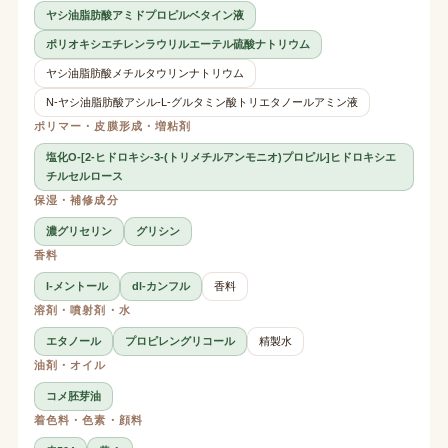
ヤシ油脂肪酸アミドプロピルベタイン液
ポリオキシエチレンラウリルエーテル硫酸ナトリウム
ヤシ油脂肪酸メチルタウリンナトリウム
N-ヤシ油脂肪酸アシル-L-グルタミン酸トリエタノールアミン液
ポリマー・皮膜形成・増粘剤
塩化O-[2-ヒドロキシ-3-(トリメチルアンモニオ)プロピル]ヒドロキシエ
チルセルロース
保湿・補修成分
濃グリセリン
グリシン
香料
l-メントール
dl-カンフル
香料
溶剤・噴射剤・水
エタノール
プロピレングリコール
精製水
油剤・オイル
コメ胚芽油
着色料・色素・顔料