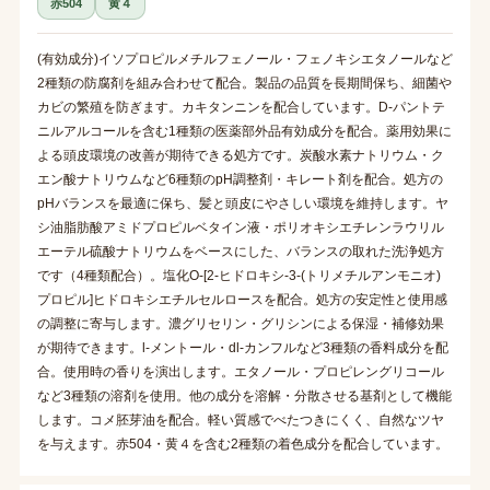
赤504
黄４
(有効成分)イソプロピルメチルフェノール・フェノキシエタノールなど
2種類の防腐剤を組み合わせて配合。製品の品質を長期間保ち、細菌や
カビの繁殖を防ぎます。カキタンニンを配合しています。D-パントテ
ニルアルコールを含む1種類の医薬部外品有効成分を配合。薬用効果に
よる頭皮環境の改善が期待できる処方です。炭酸水素ナトリウム・ク
エン酸ナトリウムなど6種類のpH調整剤・キレート剤を配合。処方の
pHバランスを最適に保ち、髪と頭皮にやさしい環境を維持します。ヤ
シ油脂肪酸アミドプロピルベタイン液・ポリオキシエチレンラウリル
エーテル硫酸ナトリウムをベースにした、バランスの取れた洗浄処方
です（4種類配合）。塩化O-[2-ヒドロキシ-3-(トリメチルアンモニオ)
プロピル]ヒドロキシエチルセルロースを配合。処方の安定性と使用感
の調整に寄与します。濃グリセリン・グリシンによる保湿・補修効果
が期待できます。l-メントール・dl-カンフルなど3種類の香料成分を配
合。使用時の香りを演出します。エタノール・プロピレングリコール
など3種類の溶剤を使用。他の成分を溶解・分散させる基剤として機能
します。コメ胚芽油を配合。軽い質感でべたつきにくく、自然なツヤ
を与えます。赤504・黄４を含む2種類の着色成分を配合しています。