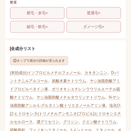
髪質
硬毛・多毛×
普通毛×
細毛・軟毛×
ダメージ毛×
全成分リスト
タップで成分の詳細が見られます
(有効成分)イソプロピルメチルフェノール
、
カキタンニン
、
D-パ
ントテニルアルコール
、
炭酸水素ナトリウム
、
ヤシ油脂肪酸アミ
ドプロピルベタイン液
、
ポリオキシエチレンラウリルエーテル硫
酸ナトリウム
、
ヤシ油脂肪酸メチルタウリンナトリウム
、
N-ヤシ
油脂肪酸アシル-L-グルタミン酸トリエタノールアミン液
、
塩化O-
[2-ヒドロキシ-3-(トリメチルアンモニオ)プロピル]ヒドロキシエチ
ルセルロース
、
濃グリセリン
、
グリシン
、
クエン酸ナトリウム
、
硫酸亜鉛
、
フェノキシエタノール
、
l-メントール
、
エタノール
、
d