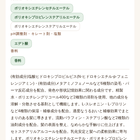
ポリオキシエチレンセチルエーテル
ポリオキシプロピレンステアリルエーテル
ポリオキシエチレンステアリルエーテル
pH調整剤・キレート剤・塩類
エデト酸
香料
香料
(有効成分)塩酸ヒドロキシプロピルビス(N-ヒドロキシエチル-p-フェニ
レンジアミン)・(有効成分)メタアミノフェノールなど6種類の染毛・パ
ーマ反応成分を配合。発色や形状記憶効果に関わる成分です。精製
水・ポリエチレングリコール400など2種類の溶剤を使用。他の成分を
溶解・分散させる基剤として機能します。L-スレオニン・L-プロリン
など4種類の保湿・補修成分を配合。適度なうるおいと補修効果でまと
まりのある髪に導きます。流動パラフィン・ステアリン酸など2種類の
油剤成分を配合。髪の表面を整え、なめらかな手触りに仕上げます。
セトステアリルアルコールを配合。乳化安定と髪への柔軟効果に寄与
します。ポリオキシエチレンセチルエーテル・ポリオキシプロピレン