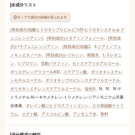
全成分リスト
タップで成分の詳細が見られます
(有効成分)塩酸ヒドロキシプロピルビス(N-ヒドロキシエチル-p-フ
ェニレンジアミン)
、
(有効成分)メタアミノフェノール
、
(有効成
分)パラフェニレンジアミン
、
(有効成分)塩酸2
、
4-ジアミノフェ
ノキシエタノール
、
(有効成分)レゾルシン
、
精製水
、
L-スレオニ
ン
、
L-プロリン
、
流動パラフィン
、
セトステアリルアルコール
、
ポリエチレングリコール400
、
ステアリン酸
、
ポリオキシエチレ
ンセチルエーテル
、
ポリオキシプロピレンステアリルエーテル
、
ポリオキシエチレンステアリルエーテル
、
塩化N
、
N
、
N'
、
N'-テ
トラメチル-N-ヘキサメチレン-トリメチレン-ジアンモニウム共重
合体液
、
オレイン酸ジヒドロスフィンゴシン
、
ピロ亜硫酸ナトリ
ウム
、
エデト酸
、
アスコルビン酸
、
アンモニア水
、
香料
成分構成の解説