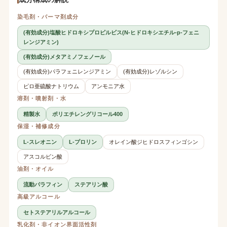
染毛剤・パーマ剤成分
(有効成分)塩酸ヒドロキシプロピルビス(N-ヒドロキシエチル-p-フェニ
レンジアミン)
(有効成分)メタアミノフェノール
(有効成分)パラフェニレンジアミン
(有効成分)レゾルシン
ピロ亜硫酸ナトリウム
アンモニア水
溶剤・噴射剤・水
精製水
ポリエチレングリコール400
保湿・補修成分
L-スレオニン
L-プロリン
オレイン酸ジヒドロスフィンゴシン
アスコルビン酸
油剤・オイル
流動パラフィン
ステアリン酸
高級アルコール
セトステアリルアルコール
乳化剤・非イオン界面活性剤