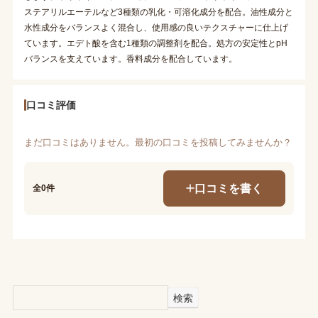
ステアリルエーテルなど3種類の乳化・可溶化成分を配合。油性成分と
水性成分をバランスよく混合し、使用感の良いテクスチャーに仕上げ
ています。エデト酸を含む1種類の調整剤を配合。処方の安定性とpH
バランスを支えています。香料成分を配合しています。
口コミ評価
まだ口コミはありません。最初の口コミを投稿してみませんか？
口コミを書く
全0件
検索