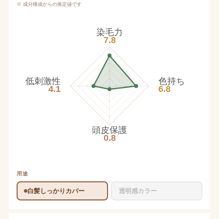
※ 成分構成からの推定値です
染毛力
7.8
低刺激性
色持ち
4.1
6.8
頭皮保護
0.8
用途
白髪しっかりカバー
透明感カラー