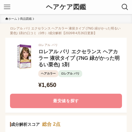
ヘアケア図鑑
ホーム
商品図鑑
ロレアル パリ エクセランス ヘアカラー 液状タイプ (7NG 緑がかった明るい
栗色) 1剤の口コミ（0件）/成分解析【2026年4月26日更新】
ロレアル パリ
ロレアル パリ エクセランス ヘアカ
ラー 液状タイプ (7NG 緑がかった明
るい栗色) 1剤
ヘアカラー
ロレアル パリ
¥1,650
最安値を探す
総合 2点
成分解析スコア