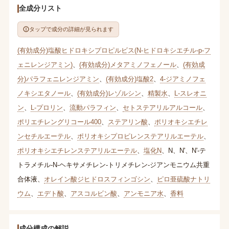
全成分リスト
タップで成分の詳細が見られます
(有効成分)塩酸ヒドロキシプロピルビス(N-ヒドロキシエチル-p-フ
ェニレンジアミン)
、
(有効成分)メタアミノフェノール
、
(有効成
分)パラフェニレンジアミン
、
(有効成分)塩酸2
、
4-ジアミノフェ
ノキシエタノール
、
(有効成分)レゾルシン
、
精製水
、
L-スレオニ
ン
、
L-プロリン
、
流動パラフィン
、
セトステアリルアルコール
、
ポリエチレングリコール400
、
ステアリン酸
、
ポリオキシエチレ
ンセチルエーテル
、
ポリオキシプロピレンステアリルエーテル
、
ポリオキシエチレンステアリルエーテル
、
塩化N
、
N
、
N'
、
N'-テ
トラメチル-N-ヘキサメチレン-トリメチレン-ジアンモニウム共重
合体液
、
オレイン酸ジヒドロスフィンゴシン
、
ピロ亜硫酸ナトリ
ウム
、
エデト酸
、
アスコルビン酸
、
アンモニア水
、
香料
成分構成の解説