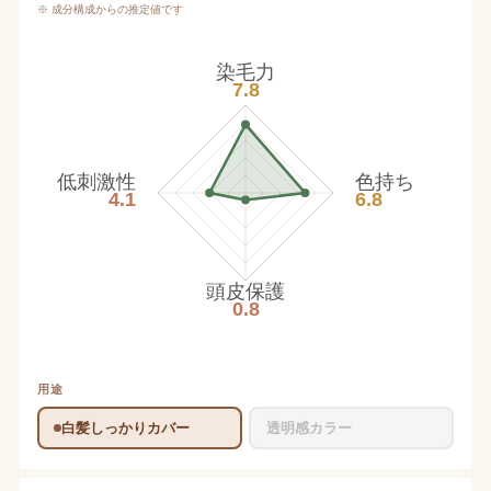
※ 成分構成からの推定値です
染毛力
7.8
低刺激性
色持ち
4.1
6.8
頭皮保護
0.8
用途
白髪しっかりカバー
透明感カラー