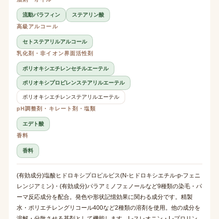
流動パラフィン
ステアリン酸
高級アルコール
セトステアリルアルコール
乳化剤・非イオン界面活性剤
ポリオキシエチレンセチルエーテル
ポリオキシプロピレンステアリルエーテル
ポリオキシエチレンステアリルエーテル
pH調整剤・キレート剤・塩類
エデト酸
香料
香料
(有効成分)塩酸ヒドロキシプロピルビス(N-ヒドロキシエチル-p-フェニ
レンジアミン)・(有効成分)パラアミノフェノールなど9種類の染毛・パ
ーマ反応成分を配合。発色や形状記憶効果に関わる成分です。精製
水・ポリエチレングリコール400など2種類の溶剤を使用。他の成分を
溶解・分散させる基剤として機能します。L-スレオニン・L-プロリン