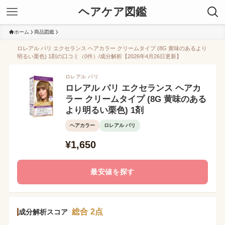
ヘアケア図鑑
ホーム
商品図鑑
ロレアル パリ エクセランス ヘアカラー クリームタイプ (8G 黄味のあるより
明るい栗色) 1剤の口コミ（0件）/成分解析【2026年4月26日更新】
ロレアル パリ
ロレアル パリ エクセランス ヘアカ
ラー クリームタイプ (8G 黄味のある
より明るい栗色) 1剤
ヘアカラー
ロレアル パリ
¥1,650
最安値を探す
総合 2点
成分解析スコア