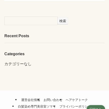
検索
Recent Posts
Categories
カテゴリーなし
運営会社情報
お問い合わせ
ヘアケアトーク
白髪染め専門美容室ソマリ
プライバシーポリシー