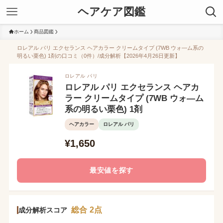
ヘアケア図鑑
ホーム
商品図鑑
ロレアル パリ エクセランス ヘアカラー クリームタイプ (7WB ウォ―ム系の
明るい栗色) 1剤の口コミ（0件）/成分解析【2026年4月26日更新】
ロレアル パリ
ロレアル パリ エクセランス ヘアカ
ラー クリームタイプ (7WB ウォ―ム
系の明るい栗色) 1剤
ヘアカラー
ロレアル パリ
¥1,650
最安値を探す
総合 2点
成分解析スコア