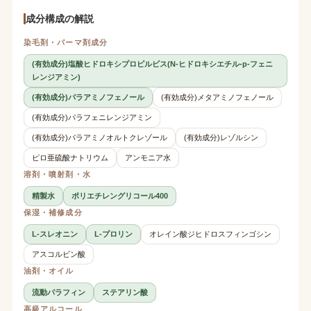
成分構成の解説
染毛剤・パーマ剤成分
(有効成分)塩酸ヒドロキシプロピルビス(N-ヒドロキシエチル-p-フェニ
レンジアミン)
(有効成分)パラアミノフェノール
(有効成分)メタアミノフェノール
(有効成分)パラフェニレンジアミン
(有効成分)パラアミノオルトクレゾール
(有効成分)レゾルシン
ピロ亜硫酸ナトリウム
アンモニア水
溶剤・噴射剤・水
精製水
ポリエチレングリコール400
保湿・補修成分
L-スレオニン
L-プロリン
オレイン酸ジヒドロスフィンゴシン
アスコルビン酸
油剤・オイル
流動パラフィン
ステアリン酸
高級アルコール