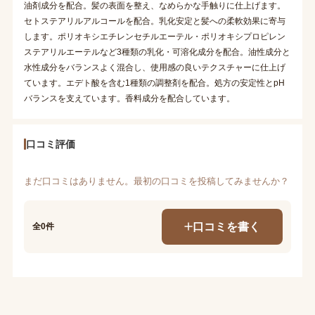
油剤成分を配合。髪の表面を整え、なめらかな手触りに仕上げます。
セトステアリルアルコールを配合。乳化安定と髪への柔軟効果に寄与
します。ポリオキシエチレンセチルエーテル・ポリオキシプロピレン
ステアリルエーテルなど3種類の乳化・可溶化成分を配合。油性成分と
水性成分をバランスよく混合し、使用感の良いテクスチャーに仕上げ
ています。エデト酸を含む1種類の調整剤を配合。処方の安定性とpH
バランスを支えています。香料成分を配合しています。
口コミ評価
まだ口コミはありません。最初の口コミを投稿してみませんか？
口コミを書く
全0件