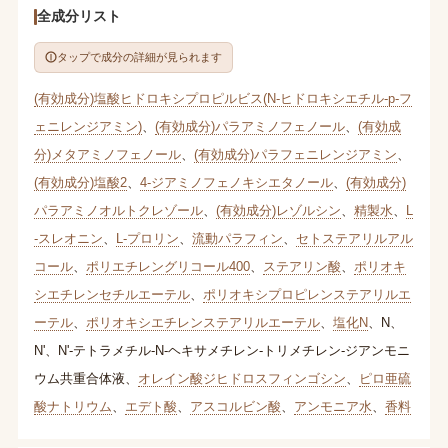
全成分リスト
タップで成分の詳細が見られます
(有効成分)塩酸ヒドロキシプロピルビス(N-ヒドロキシエチル-p-フ
ェニレンジアミン)
、
(有効成分)パラアミノフェノール
、
(有効成
分)メタアミノフェノール
、
(有効成分)パラフェニレンジアミン
、
(有効成分)塩酸2
、
4-ジアミノフェノキシエタノール
、
(有効成分)
パラアミノオルトクレゾール
、
(有効成分)レゾルシン
、
精製水
、
L
-スレオニン
、
L-プロリン
、
流動パラフィン
、
セトステアリルアル
コール
、
ポリエチレングリコール400
、
ステアリン酸
、
ポリオキ
シエチレンセチルエーテル
、
ポリオキシプロピレンステアリルエ
ーテル
、
ポリオキシエチレンステアリルエーテル
、
塩化N
、
N
、
N'
、
N'-テトラメチル-N-ヘキサメチレン-トリメチレン-ジアンモニ
ウム共重合体液
、
オレイン酸ジヒドロスフィンゴシン
、
ピロ亜硫
酸ナトリウム
、
エデト酸
、
アスコルビン酸
、
アンモニア水
、
香料