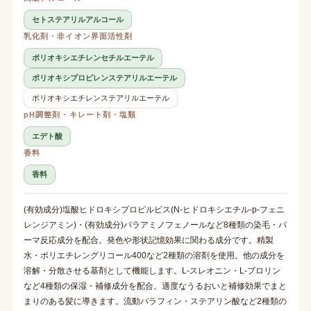
セトステアリルアルコール
乳化剤・非イオン界面活性剤
ポリオキシエチレンセチルエーテル
ポリオキシプロピレンステアリルエーテル
ポリオキシエチレンステアリルエーテル
pH調整剤・キレート剤・塩類
エデト酸
香料
香料
(有効成分)塩酸ヒドロキシプロピルビス(N-ヒドロキシエチル-p-フェニ
レンジアミン)・(有効成分)パラアミノフェノールなど8種類の染毛・パ
ーマ反応成分を配合。発色や形状記憶効果に関わる成分です。精製
水・ポリエチレングリコール400など2種類の溶剤を使用。他の成分を
溶解・分散させる基剤として機能します。L-スレオニン・L-プロリン
など4種類の保湿・補修成分を配合。適度なうるおいと補修効果でまと
まりのある髪に導きます。流動パラフィン・ステアリン酸など2種類の