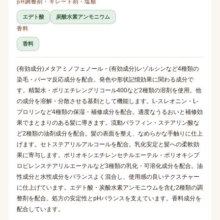
pH調整剤・キレート剤・塩類
エデト酸
炭酸水素アンモニウム
香料
香料
(有効成分)メタアミノフェノール・(有効成分)レゾルシンなど4種類の
染毛・パーマ反応成分を配合。発色や形状記憶効果に関わる成分で
す。精製水・ポリエチレングリコール400など2種類の溶剤を使用。他
の成分を溶解・分散させる基剤として機能します。L-スレオニン・L-
プロリンなど4種類の保湿・補修成分を配合。適度なうるおいと補修効
果でまとまりのある髪に導きます。流動パラフィン・ステアリン酸な
ど2種類の油剤成分を配合。髪の表面を整え、なめらかな手触りに仕上
げます。セトステアリルアルコールを配合。乳化安定と髪への柔軟効
果に寄与します。ポリオキシエチレンセチルエーテル・ポリオキシプ
ロピレンステアリルエーテルなど3種類の乳化・可溶化成分を配合。油
性成分と水性成分をバランスよく混合し、使用感の良いテクスチャー
に仕上げています。エデト酸・炭酸水素アンモニウムを含む2種類の調
整剤を配合。処方の安定性とpHバランスを支えています。香料成分を
配合しています。