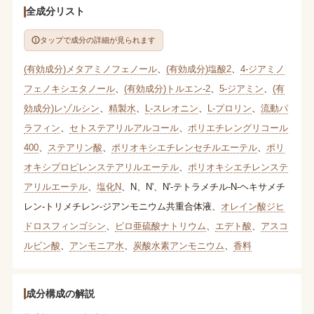
全成分リスト
タップで成分の詳細が見られます
(有効成分)メタアミノフェノール
、
(有効成分)塩酸2
、
4-ジアミノ
フェノキシエタノール
、
(有効成分)トルエン-2
、
5-ジアミン
、
(有
効成分)レゾルシン
、
精製水
、
L-スレオニン
、
L-プロリン
、
流動パ
ラフィン
、
セトステアリルアルコール
、
ポリエチレングリコール
400
、
ステアリン酸
、
ポリオキシエチレンセチルエーテル
、
ポリ
オキシプロピレンステアリルエーテル
、
ポリオキシエチレンステ
アリルエーテル
、
塩化N
、
N
、
N'
、
N'-テトラメチル-N-ヘキサメチ
レン-トリメチレン-ジアンモニウム共重合体液
、
オレイン酸ジヒ
ドロスフィンゴシン
、
ピロ亜硫酸ナトリウム
、
エデト酸
、
アスコ
ルビン酸
、
アンモニア水
、
炭酸水素アンモニウム
、
香料
成分構成の解説