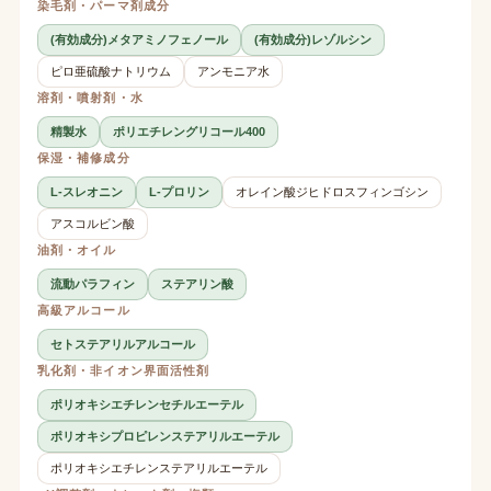
染毛剤・パーマ剤成分
(有効成分)メタアミノフェノール
(有効成分)レゾルシン
ピロ亜硫酸ナトリウム
アンモニア水
溶剤・噴射剤・水
精製水
ポリエチレングリコール400
保湿・補修成分
L-スレオニン
L-プロリン
オレイン酸ジヒドロスフィンゴシン
アスコルビン酸
油剤・オイル
流動パラフィン
ステアリン酸
高級アルコール
セトステアリルアルコール
乳化剤・非イオン界面活性剤
ポリオキシエチレンセチルエーテル
ポリオキシプロピレンステアリルエーテル
ポリオキシエチレンステアリルエーテル