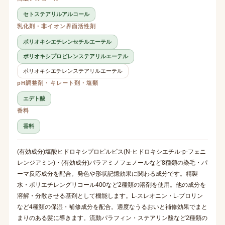
セトステアリルアルコール
乳化剤・非イオン界面活性剤
ポリオキシエチレンセチルエーテル
ポリオキシプロピレンステアリルエーテル
ポリオキシエチレンステアリルエーテル
pH調整剤・キレート剤・塩類
エデト酸
香料
香料
(有効成分)塩酸ヒドロキシプロピルビス(N-ヒドロキシエチル-p-フェニ
レンジアミン)・(有効成分)パラアミノフェノールなど8種類の染毛・パ
ーマ反応成分を配合。発色や形状記憶効果に関わる成分です。精製
水・ポリエチレングリコール400など2種類の溶剤を使用。他の成分を
溶解・分散させる基剤として機能します。L-スレオニン・L-プロリン
など4種類の保湿・補修成分を配合。適度なうるおいと補修効果でまと
まりのある髪に導きます。流動パラフィン・ステアリン酸など2種類の