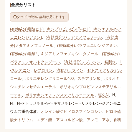
全成分リスト
タップで成分の詳細が見られます
(有効成分)塩酸ヒドロキシプロピルビス(N-ヒドロキシエチル-p-フ
ェニレンジアミン)
、
(有効成分)パラアミノフェノール
、
(有効成
分)メタアミノフェノール
、
(有効成分)パラフェニレンジアミン
、
(有効成分)塩酸2
、
4-ジアミノフェノキシエタノール
、
(有効成分)
パラアミノオルトクレゾール
、
(有効成分)レゾルシン
、
精製水
、
L
-スレオニン
、
L-プロリン
、
流動パラフィン
、
セトステアリルアル
コール
、
ポリエチレングリコール400
、
ステアリン酸
、
ポリオキ
シエチレンセチルエーテル
、
ポリオキシプロピレンステアリルエ
ーテル
、
ポリオキシエチレンステアリルエーテル
、
塩化N
、
N
、
N'
、
N'-テトラメチル-N-ヘキサメチレン-トリメチレン-ジアンモニ
ウム共重合体液
、
オレイン酸ジヒドロスフィンゴシン
、
ピロ亜硫
酸ナトリウム
、
エデト酸
、
アスコルビン酸
、
アンモニア水
、
香料