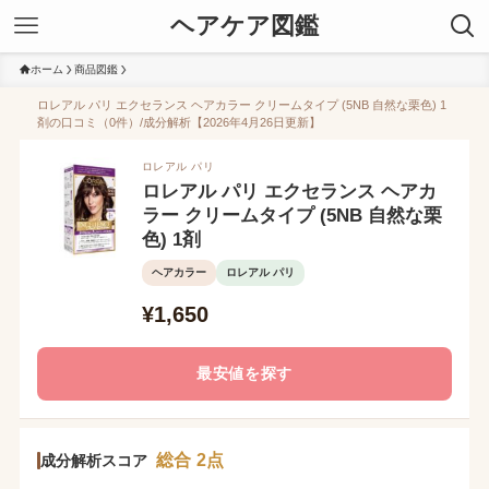
ヘアケア図鑑
ホーム
商品図鑑
ロレアル パリ エクセランス ヘアカラー クリームタイプ (5NB 自然な栗色) 1
剤の口コミ（0件）/成分解析【2026年4月26日更新】
ロレアル パリ
ロレアル パリ エクセランス ヘアカ
ラー クリームタイプ (5NB 自然な栗
色) 1剤
ヘアカラー
ロレアル パリ
¥1,650
最安値を探す
総合 2点
成分解析スコア