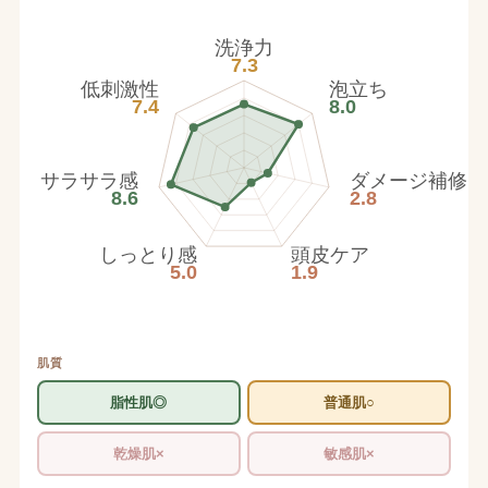
洗浄力
7.3
低刺激性
泡立ち
7.4
8.0
サラサラ感
ダメージ補修
8.6
2.8
しっとり感
頭皮ケア
5.0
1.9
肌質
脂性肌◎
普通肌○
乾燥肌×
敏感肌×