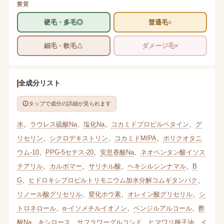
髪質
硬毛・多毛◎
普通毛○
細毛・軟毛△
ダメージ毛×
全成分リスト
タップで成分の詳細が見られます
水
、
ラウレス硫酸Na
、
塩化Na
、
コカミドプロピルベタイン
、
グ
リセリン
、
シクロデキストリン
、
コカミドMIPA
、
ポリクオタニ
ウム-10
、
PPG-5セテス-20
、
安息香酸Na
、
ネオペンタン酸イソス
テアリル
、
カルボマー
、
サリチル酸
、
ヘキシルシンナマル
、
B
G
、
ヒドロキシプロピルトリモニウム加水分解コムギタンパク
、
リノール酸グリセリル
、
窒化ホウ素
、
オレイン酸グリセリル
、
シ
トロネロール
、
α-イソメチルイオノン
、
ベンジルアルコール
、
酢
酸Na
、
キシロース
、
サフラワーグルコシド
、
ヒマワリ種子油
、
イ