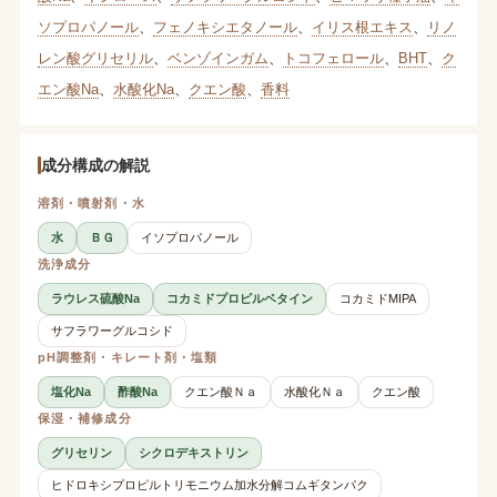
ソプロパノール
、
フェノキシエタノール
、
イリス根エキス
、
リノ
レン酸グリセリル
、
ベンゾインガム
、
トコフェロール
、
BHT
、
ク
エン酸Na
、
水酸化Na
、
クエン酸
、
香料
成分構成の解説
溶剤・噴射剤・水
水
ＢＧ
イソプロパノール
洗浄成分
ラウレス硫酸Na
コカミドプロピルベタイン
コカミドMIPA
サフラワーグルコシド
pH調整剤・キレート剤・塩類
塩化Na
酢酸Na
クエン酸Ｎａ
水酸化Ｎａ
クエン酸
保湿・補修成分
グリセリン
シクロデキストリン
ヒドロキシプロピルトリモニウム加水分解コムギタンパク