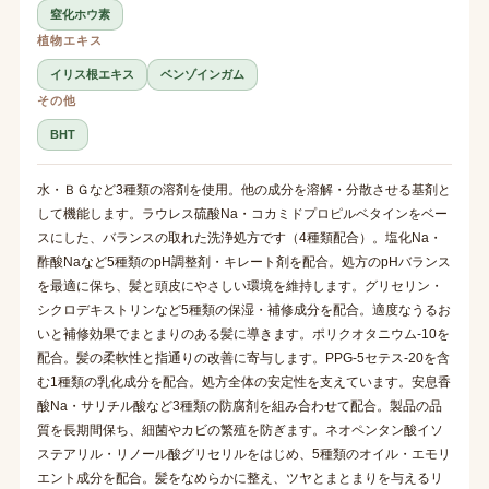
窒化ホウ素
植物エキス
イリス根エキス
ベンゾインガム
その他
BHT
水・ＢＧなど3種類の溶剤を使用。他の成分を溶解・分散させる基剤と
して機能します。ラウレス硫酸Na・コカミドプロピルベタインをベー
スにした、バランスの取れた洗浄処方です（4種類配合）。塩化Na・
酢酸Naなど5種類のpH調整剤・キレート剤を配合。処方のpHバランス
を最適に保ち、髪と頭皮にやさしい環境を維持します。グリセリン・
シクロデキストリンなど5種類の保湿・補修成分を配合。適度なうるお
いと補修効果でまとまりのある髪に導きます。ポリクオタニウム-10を
配合。髪の柔軟性と指通りの改善に寄与します。PPG-5セテス-20を含
む1種類の乳化成分を配合。処方全体の安定性を支えています。安息香
酸Na・サリチル酸など3種類の防腐剤を組み合わせて配合。製品の品
質を長期間保ち、細菌やカビの繁殖を防ぎます。ネオペンタン酸イソ
ステアリル・リノール酸グリセリルをはじめ、5種類のオイル・エモリ
エント成分を配合。髪をなめらかに整え、ツヤとまとまりを与えるリ