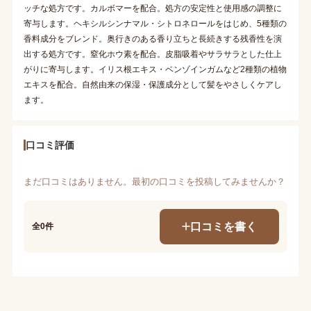
ッチな処方です。カルボマーを配合。処方の安定性と使用感の調整に
寄与します。ヘキシルシンナマル・シトロネロールをはじめ、5種類の
香料成分をブレンド。奥行きのある香り立ちと長続きする残香性を演
出する処方です。窒化ホウ素を配合。皮脂吸着やサラサラとした仕上
がりに寄与します。イリス根エキス・ベンゾインガムなど2種類の植物
エキスを配合。自然由来の保湿・保護成分として髪をやさしくケアし
ます。
口コミ評価
まだ口コミはありません。最初の口コミを投稿してみませんか？
口コミを書く
全0件