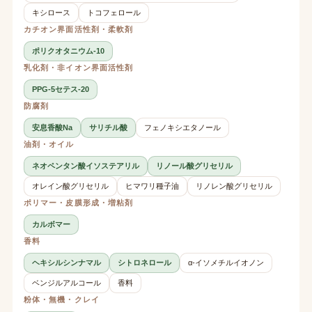
キシロース
トコフェロール
カチオン界面活性剤・柔軟剤
ポリクオタニウム-10
乳化剤・非イオン界面活性剤
PPG-5セテス-20
防腐剤
安息香酸Na
サリチル酸
フェノキシエタノール
油剤・オイル
ネオペンタン酸イソステアリル
リノール酸グリセリル
オレイン酸グリセリル
ヒマワリ種子油
リノレン酸グリセリル
ポリマー・皮膜形成・増粘剤
カルボマー
香料
ヘキシルシンナマル
シトロネロール
α-イソメチルイオノン
ベンジルアルコール
香料
粉体・無機・クレイ