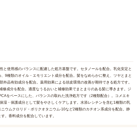
解性と使用感のバランスに配慮した処方基盤です。セタノールを配合。乳化安定と
め、9種類のオイル・エモリエント成分を配合。髪をなめらかに整え、ツヤとまと
薬部外品有効成分を配合。薬用効果による頭皮環境の改善が期待できる処方です。
・補修成分を配合。適度なうるおいと補修効果でまとまりのある髪に導きます。ジ
PCAをベースにした、バランスの取れた洗浄処方です（2種類配合）。コメエキ
保湿・保護成分として髪をやさしくケアします。水添レシチンを含む1種類の乳
ニウムクロリド・ポリクオタニウム-10など2種類のカチオン系成分を配合。静
ます。香料成分を配合しています。