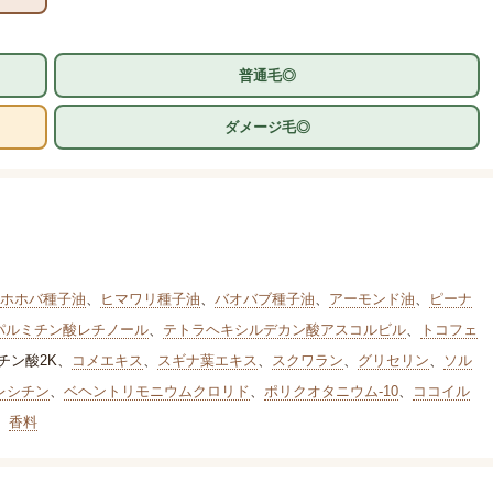
普通毛◎
ダメージ毛◎
ホホバ種子油
、
ヒマワリ種子油
、
バオバブ種子油
、
アーモンド油
、
ピーナ
パルミチン酸レチノール
、
テトラヘキシルデカン酸アスコルビル
、
トコフェ
チン酸2K
、
コメエキス
、
スギナ葉エキス
、
スクワラン
、
グリセリン
、
ソル
レシチン
、
ベヘントリモニウムクロリド
、
ポリクオタニウム-10
、
ココイル
、
香料