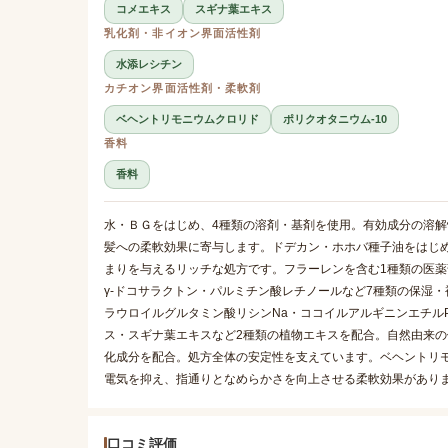
コメエキス
スギナ葉エキス
乳化剤・非イオン界面活性剤
水添レシチン
カチオン界面活性剤・柔軟剤
ベヘントリモニウムクロリド
ポリクオタニウム-10
香料
香料
水・ＢＧをはじめ、4種類の溶剤・基剤を使用。有効成分の溶
髪への柔軟効果に寄与します。ドデカン・ホホバ種子油をはじ
まりを与えるリッチな処方です。フラーレンを含む1種類の医
γ-ドコサラクトン・パルミチン酸レチノールなど7種類の保湿
ラウロイルグルタミン酸リシンNa・ココイルアルギニンエチル
ス・スギナ葉エキスなど2種類の植物エキスを配合。自然由来の
化成分を配合。処方全体の安定性を支えています。ベヘントリモ
電気を抑え、指通りとなめらかさを向上させる柔軟効果があり
口コミ評価