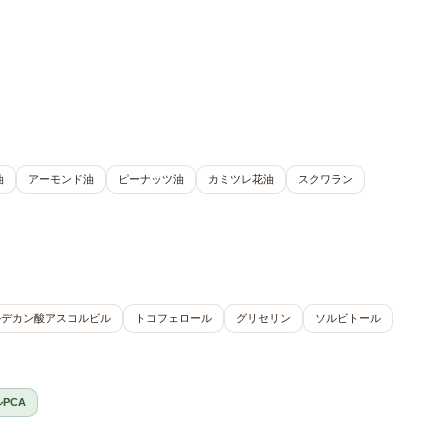
油
アーモンド油
ピーナッツ油
カミツレ花油
スクワラン
ルデカン酸アスコルビル
トコフェロール
グリセリン
ソルビトール
PCA