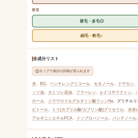
髪質
硬毛・多毛◎
細毛・軟毛○
全成分リスト
タップで成分の詳細が見られます
水
、
BG
、
ペンチレングリコール
、
セタノール
、
ドデカン
、
ッツ油
、
カミツレ花油
、
フラーレン
、
γ-ドコサラクトン
、
ロール
、
ジラウロイルグルタミン酸リシンNa
、
グリチルリ
ビトール
、
トリ(カプリル酸/カプリン酸)グリセリル
、
水添
アルギニンエチルPCA
、
イソプロパノール
、
パンテノール