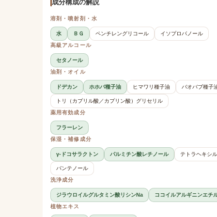
成分構成の解説
溶剤・噴射剤・水
水
ＢＧ
ペンチレングリコール
イソプロパノール
高級アルコール
セタノール
油剤・オイル
ドデカン
ホホバ種子油
ヒマワリ種子油
バオバブ種子
トリ（カプリル酸／カプリン酸）グリセリル
薬用有効成分
フラーレン
保湿・補修成分
γ-ドコサラクトン
パルミチン酸レチノール
テトラヘキシ
パンテノール
洗浄成分
ジラウロイルグルタミン酸リシンNa
ココイルアルギニンエチル
植物エキス