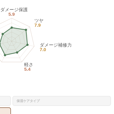
熱ダメージ保護
5.9
ツヤ
7.9
ダメージ補修力
7.0
軽さ
5.4
保湿ケアタイプ