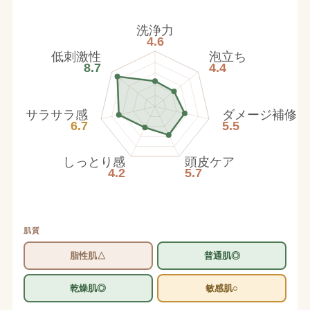
洗浄力
4.6
低刺激性
泡立ち
8.7
4.4
サラサラ感
ダメージ補修
6.7
5.5
しっとり感
頭皮ケア
4.2
5.7
肌質
脂性肌△
普通肌◎
乾燥肌◎
敏感肌○