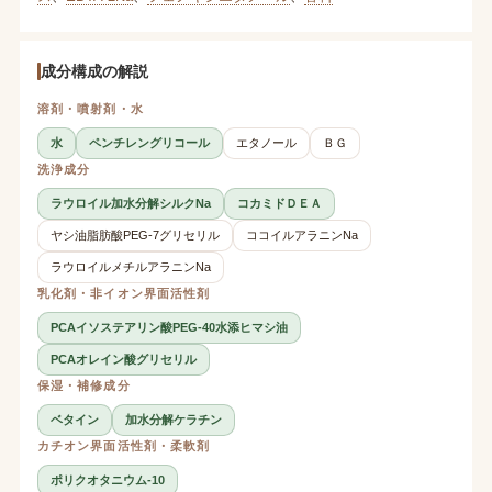
成分構成の解説
溶剤・噴射剤・水
水
ペンチレングリコール
エタノール
ＢＧ
洗浄成分
ラウロイル加水分解シルクNa
コカミドＤＥＡ
ヤシ油脂肪酸PEG-7グリセリル
ココイルアラニンNa
ラウロイルメチルアラニンNa
乳化剤・非イオン界面活性剤
PCAイソステアリン酸PEG-40水添ヒマシ油
PCAオレイン酸グリセリル
保湿・補修成分
ベタイン
加水分解ケラチン
カチオン界面活性剤・柔軟剤
ポリクオタニウム-10