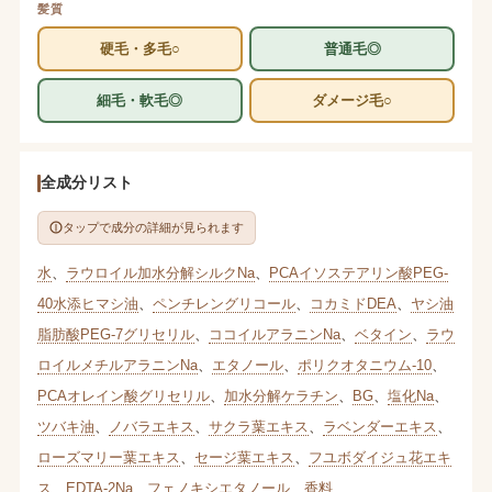
髪質
硬毛・多毛○
普通毛◎
細毛・軟毛◎
ダメージ毛○
全成分リスト
タップで成分の詳細が見られます
水
、
ラウロイル加水分解シルクNa
、
PCAイソステアリン酸PEG-
40水添ヒマシ油
、
ペンチレングリコール
、
コカミドDEA
、
ヤシ油
脂肪酸PEG-7グリセリル
、
ココイルアラニンNa
、
ベタイン
、
ラウ
ロイルメチルアラニンNa
、
エタノール
、
ポリクオタニウム-10
、
PCAオレイン酸グリセリル
、
加水分解ケラチン
、
BG
、
塩化Na
、
ツバキ油
、
ノバラエキス
、
サクラ葉エキス
、
ラベンダーエキス
、
ローズマリー葉エキス
、
セージ葉エキス
、
フユボダイジュ花エキ
ス
、
EDTA-2Na
、
フェノキシエタノール
、
香料