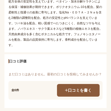
処方全体の安定性を支えています。ベタイン・加水分解ケラチンによ
る保湿・補修効果が期待できます。ポリクオタニウム-10を配合。髪の
柔軟性と指通りの改善に寄与します。塩化Na・ＥＤＴＡ－２Ｎａを含
む2種類の調整剤を配合。処方の安定性とpHバランスを支えていま
す。ツバキ油を配合。軽い質感でべたつきにくく、自然なツヤを与え
ます。ノバラエキス・サクラ葉エキスなど6種類の植物エキスを配合。
天然由来成分を多く含むボタニカルな処方です。フェノキシエタノー
ルを配合。製品の品質保持に寄与します。香料成分を配合していま
す。
口コミ評価
まだ口コミはありません。最初の口コミを投稿してみませんか？
口コミを書く
全0件