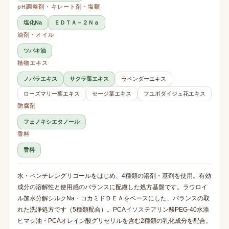
pH調整剤・キレート剤・塩類
塩化Na
ＥＤＴＡ－２Ｎａ
油剤・オイル
ツバキ油
植物エキス
ノバラエキス
サクラ葉エキス
ラベンダーエキス
ローズマリー葉エキス
セージ葉エキス
フユボダイジュ花エキス
防腐剤
フェノキシエタノール
香料
香料
水・ペンチレングリコールをはじめ、4種類の溶剤・基剤を使用。有効
成分の溶解性と使用感のバランスに配慮した処方基盤です。ラウロイ
ル加水分解シルクNa・コカミドＤＥＡをベースにした、バランスの取
れた洗浄処方です（5種類配合）。PCAイソステアリン酸PEG-40水添
ヒマシ油・PCAオレイン酸グリセリルを含む2種類の乳化成分を配合。