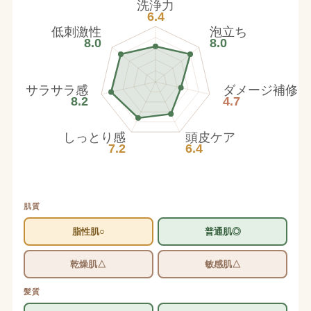
洗浄力
6.4
低刺激性
泡立ち
8.0
8.0
サラサラ感
ダメージ補修
8.2
4.7
しっとり感
頭皮ケア
7.2
6.4
肌質
脂性肌○
普通肌◎
乾燥肌△
敏感肌△
髪質