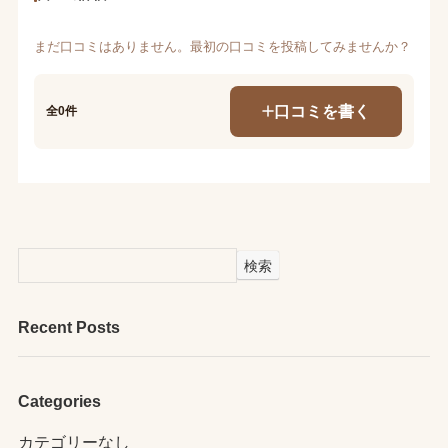
まだ口コミはありません。最初の口コミを投稿してみませんか？
口コミを書く
全0件
検索
Recent Posts
Categories
カテゴリーなし