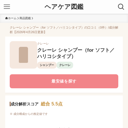
ヘアケア図鑑
ホーム
商品図鑑
クレーレ シャンプー（for ソフト／ハリコシタイプ）の口コミ（0件）/成分解
析【2026年4月26日更新】
クレーレ
クレーレ シャンプー（for ソフト／
ハリコシタイプ）
シャンプー
クレーレ
最安値を探す
総合 5.5点
成分解析スコア
※ 成分構成からの推定値です