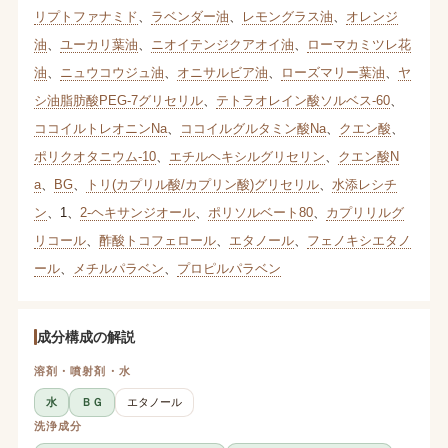
リプトファナミド
、
ラベンダー油
、
レモングラス油
、
オレンジ
油
、
ユーカリ葉油
、
ニオイテンジクアオイ油
、
ローマカミツレ花
油
、
ニュウコウジュ油
、
オニサルビア油
、
ローズマリー葉油
、
ヤ
シ油脂肪酸PEG-7グリセリル
、
テトラオレイン酸ソルベス-60
、
ココイルトレオニンNa
、
ココイルグルタミン酸Na
、
クエン酸
、
ポリクオタニウム-10
、
エチルヘキシルグリセリン
、
クエン酸N
a
、
BG
、
トリ(カプリル酸/カプリン酸)グリセリル
、
水添レシチ
ン
、
1
、
2-ヘキサンジオール
、
ポリソルベート80
、
カプリリルグ
リコール
、
酢酸トコフェロール
、
エタノール
、
フェノキシエタノ
ール
、
メチルパラベン
、
プロピルパラベン
成分構成の解説
溶剤・噴射剤・水
水
ＢＧ
エタノール
洗浄成分