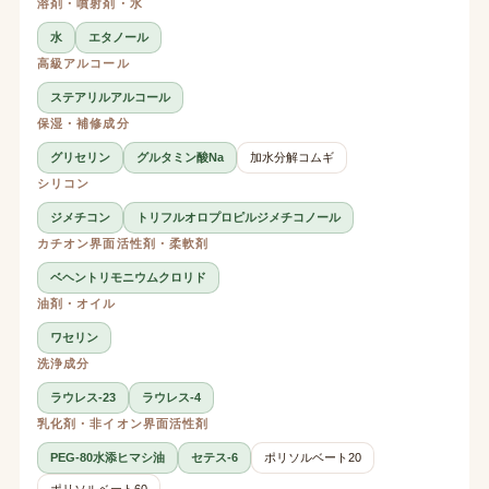
溶剤・噴射剤・水
水
エタノール
高級アルコール
ステアリルアルコール
保湿・補修成分
グリセリン
グルタミン酸Na
加水分解コムギ
シリコン
ジメチコン
トリフルオロプロピルジメチコノール
カチオン界面活性剤・柔軟剤
ベヘントリモニウムクロリド
油剤・オイル
ワセリン
洗浄成分
ラウレス-23
ラウレス-4
乳化剤・非イオン界面活性剤
PEG-80水添ヒマシ油
セテス-6
ポリソルベート20
ポリソルベート60