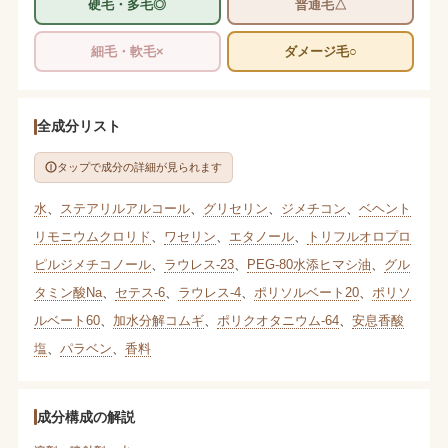
硬毛・多毛◎
普通毛△
細毛・軟毛×
ダメージ毛○
全成分リスト
タップで成分の詳細が見られます
水
、
ステアリルアルコール
、
グリセリン
、
ジメチコン
、
ベヘント
リモニウムクロリド
、
ワセリン
、
エタノール
、
トリフルオロプロ
ピルジメチコノール
、
ラウレス-23
、
PEG-80水添ヒマシ油
、
グル
タミン酸Na
、
セテス-6
、
ラウレス-4
、
ポリソルベート20
、
ポリソ
ルベート60
、
加水分解コムギ
、
ポリクオタニウム-64
、
安息香酸
塩
、
パラベン
、
香料
成分構成の解説