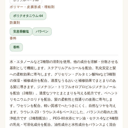
ポリマー・皮膜形成・増粘剤
ポリクオタニウム-64
防腐剤
安息香酸塩
パラベン
香料
香料
水・エタノールなど2種類の溶剤を使用。他の成分を溶解・分散させる
基剤として機能します。ステアリルアルコールを配合。乳化安定と髪
への柔軟効果に寄与します。グリセリン・グルタミン酸Naなど3種類
の保湿・補修成分を配合。適度なうるおいと補修効果でまとまりのあ
る髪に導きます。ジメチコン・トリフルオロプロピルジメチコノール
を配合（2種類）。適度なツヤとまとまりを与える処方です。ベヘント
リモニウムクロリドを配合。髪の柔軟性と指通りの改善に寄与しま
す。ワセリンを配合。軽い質感でべたつきにくく、自然なツヤを与え
ます。ラウレス-23・ラウレス-4をベースにした、バランスの取れた洗
浄処方です（2種類配合）。PEG-80水添ヒマシ油・セテス-6など4種類
の乳化・可溶化成分を配合。油性成分と水性成分をバランスよく混合