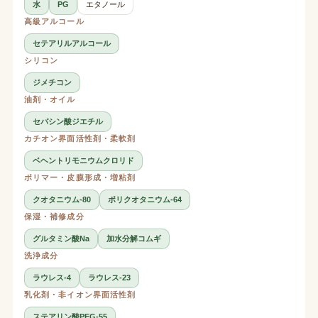
水
PG
エタノール
高級アルコール
セテアリルアルコール
シリコン
ジメチコン
油剤・オイル
セバシン酸ジエチル
カチオン界面活性剤・柔軟剤
ベヘントリモニウムクロリド
ポリマー・皮膜形成・増粘剤
クオタニウム-80
ポリクオタニウム-64
保湿・補修成分
グルタミン酸Na
加水分解コムギ
洗浄成分
ラウレス-4
ラウレス-23
乳化剤・非イオン界面活性剤
ステアリン酸PEG-55