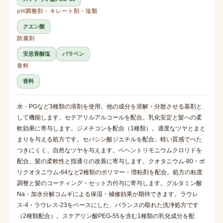
pH調整剤・キレート剤・塩類
クエン酸
防腐剤
安息香酸塩
パラベン
香料
香料
水・PGなど3種類の溶剤を使用。他の成分を溶解・分散させる基剤と
して機能します。セテアリルアルコールを配合。乳化安定と髪への柔
軟効果に寄与します。ジメチコンを配合（1種類）。適度なツヤとまと
まりを与える処方です。セバシン酸ジエチルを配合。軽い質感でべた
つきにくく、自然なツヤを与えます。ベヘントリモニウムクロリドを
配合。髪の柔軟性と指通りの改善に寄与します。クオタニウム-80・ポ
リクオタニウム-64など2種類のポリマー・増粘剤を配合。処方の粘度
調整と髪のコーティング・セット力付与に寄与します。グルタミン酸
Na・加水分解コムギによる保湿・補修効果が期待できます。ラウレ
ス-4・ラウレス-23をベースにした、バランスの取れた洗浄処方です
（2種類配合）。ステアリン酸PEG-55を含む1種類の乳化成分を配