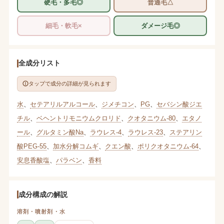
硬毛・多毛◎
普通毛△
細毛・軟毛×
ダメージ毛◎
全成分リスト
タップで成分の詳細が見られます
水
、
セテアリルアルコール
、
ジメチコン
、
PG
、
セバシン酸ジエ
チル
、
ベヘントリモニウムクロリド
、
クオタニウム-80
、
エタノ
ール
、
グルタミン酸Na
、
ラウレス-4
、
ラウレス-23
、
ステアリン
酸PEG-55
、
加水分解コムギ
、
クエン酸
、
ポリクオタニウム-64
、
安息香酸塩
、
パラベン
、
香料
成分構成の解説
溶剤・噴射剤・水