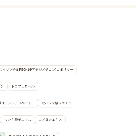
ビスイソブチルPEG-14/アモジメチコン)コポリマー
プン
トコフェロール
リアシルアジペート-2
セバシン酸ジエチル
ツバキ種子エキス
コメヌカエキス