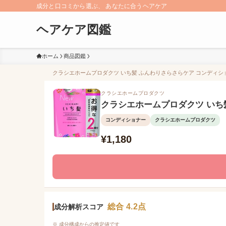
成分と口コミから選ぶ、 あなたに合うヘアケア
ヘアケア図鑑
ホーム
商品図鑑
クラシエホームプロダクツ いち髪 ふんわりさらさらケア コンディショ
クラシエホームプロダクツ
クラシエホームプロダクツ いち
コンディショナー
クラシエホームプロダクツ
¥1,180
総合 4.2点
成分解析スコア
※ 成分構成からの推定値です