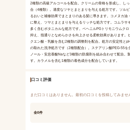
2種類の高級アルコールを配合。クリームの骨格を形成し、し
合（4種類）。適度なツヤとまとまりを与える処方です。ソルビ
るおいと補修効果でまとまりのある髪に導きます。コメヌカ油
に整え、ツヤとまとまりを与えるリッチな処方です。コムラサ
多く含むボタニカルな処方です。ベヘニルPGトリモニウムクロ
抑え、指通りとなめらかさを向上させる柔軟効果があります。
クエン酸・乳酸を含む2種類の調整剤を配合。処方の安定性とpH
の取れた洗浄処方です（2種類配合）。ステアリン酸PEG-55
ノール・安息香酸Naなど3種類の防腐剤を組み合わせて配合。
す。カラメルを含む1種類の着色成分を配合しています。
口コミ評価
まだ口コミはありません。最初の口コミを投稿してみませ
全0件