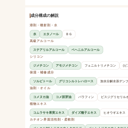
成分構成の解説
溶剤・噴射剤・水
水
エタノール
ＢＧ
高級アルコール
ステアリルアルコール
ベヘニルアルコール
シリコン
ジメチコン
アモジメチコン
フェニルトリメチコン
(
保湿・補修成分
ソルビトール
グリコシルトレハロース
加水分解水添デン
油剤・オイル
コメヌカ油
コメ胚芽油
パラフィン
ビスジグリセリルポ
植物エキス
コムラサキ果実エキス
ダイズ種子エキス
ヒオウギエキス
カチオン界面活性剤・柔軟剤