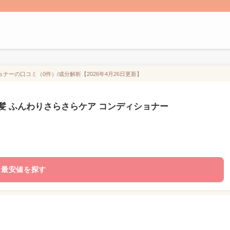
ナーの口コミ（0件）/成分解析【2026年4月26日更新】
髪 ふんわりさらさらケア コンディショナー
最安値を探す