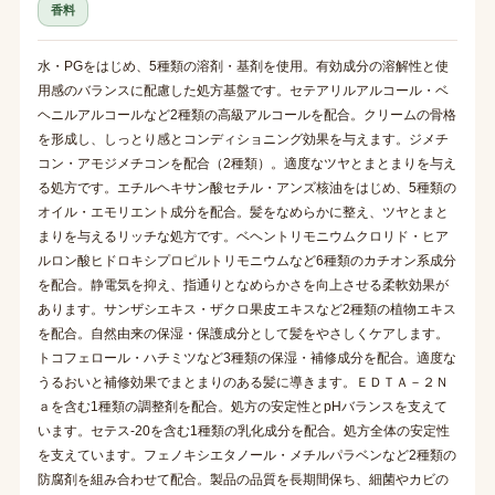
香料
水・PGをはじめ、5種類の溶剤・基剤を使用。有効成分の溶解性と使
用感のバランスに配慮した処方基盤です。セテアリルアルコール・ベ
ヘニルアルコールなど2種類の高級アルコールを配合。クリームの骨格
を形成し、しっとり感とコンディショニング効果を与えます。ジメチ
コン・アモジメチコンを配合（2種類）。適度なツヤとまとまりを与え
る処方です。エチルヘキサン酸セチル・アンズ核油をはじめ、5種類の
オイル・エモリエント成分を配合。髪をなめらかに整え、ツヤとまと
まりを与えるリッチな処方です。ベヘントリモニウムクロリド・ヒア
ルロン酸ヒドロキシプロピルトリモニウムなど6種類のカチオン系成分
を配合。静電気を抑え、指通りとなめらかさを向上させる柔軟効果が
あります。サンザシエキス・ザクロ果皮エキスなど2種類の植物エキス
を配合。自然由来の保湿・保護成分として髪をやさしくケアします。
トコフェロール・ハチミツなど3種類の保湿・補修成分を配合。適度な
うるおいと補修効果でまとまりのある髪に導きます。ＥＤＴＡ－２Ｎ
ａを含む1種類の調整剤を配合。処方の安定性とpHバランスを支えて
います。セテス-20を含む1種類の乳化成分を配合。処方全体の安定性
を支えています。フェノキシエタノール・メチルパラベンなど2種類の
防腐剤を組み合わせて配合。製品の品質を長期間保ち、細菌やカビの