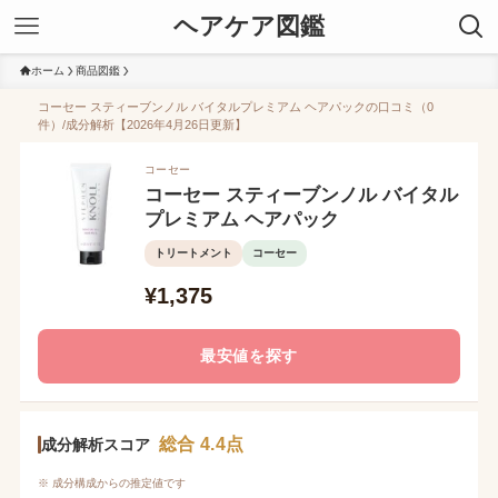
ヘアケア図鑑
ホーム
商品図鑑
コーセー スティーブンノル バイタルプレミアム ヘアパックの口コミ（0
件）/成分解析【2026年4月26日更新】
コーセー
コーセー スティーブンノル バイタル
プレミアム ヘアパック
トリートメント
コーセー
¥1,375
最安値を探す
総合 4.4点
成分解析スコア
※ 成分構成からの推定値です