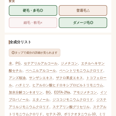
髪質
硬毛・多毛◎
普通毛△
細毛・軟毛×
ダメージ毛◎
全成分リスト
タップで成分の詳細が見られます
水
、
PG
、
セテアリルアルコール
、
ジメチコン
、
エチルヘキサン
酸セチル
、
ベヘニルアルコール
、
ベヘントリモニウムクロリド
、
アンズ核油
、
サンザシエキス
、
ザクロ果皮エキス
、
トコフェロー
ル
、
ハチミツ
、
ヒアルロン酸ヒドロキシプロピルトリモニウム
、
加水分解コンキオリン
、
BG
、
EDTA-2Na
、
アモジメチコン
、
イソ
プロパノール
、
エタノール
、
ジココジモニウムクロリド
、
ジステ
アリルジモニウムクロリド
、
ステアリン酸グリセリル
、
ステアル
トリモニウムクロリド
、
セテス-20
、
ポリクオタニウム-10
、
ミリ