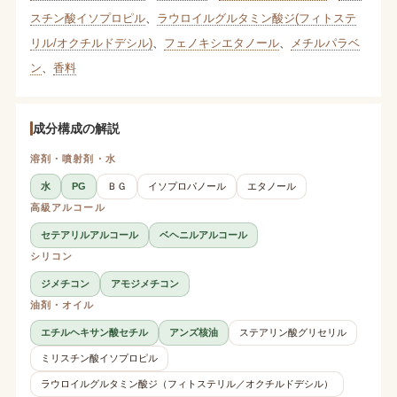
スチン酸イソプロピル
、
ラウロイルグルタミン酸ジ(フィトステ
リル/オクチルドデシル)
、
フェノキシエタノール
、
メチルパラベ
ン
、
香料
成分構成の解説
溶剤・噴射剤・水
水
PG
ＢＧ
イソプロパノール
エタノール
高級アルコール
セテアリルアルコール
ベヘニルアルコール
シリコン
ジメチコン
アモジメチコン
油剤・オイル
エチルヘキサン酸セチル
アンズ核油
ステアリン酸グリセリル
ミリスチン酸イソプロピル
ラウロイルグルタミン酸ジ（フィトステリル／オクチルドデシル）