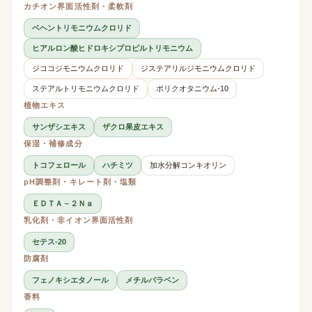
カチオン界面活性剤・柔軟剤
ベヘントリモニウムクロリド
ヒアルロン酸ヒドロキシプロピルトリモニウム
ジココジモニウムクロリド
ジステアリルジモニウムクロリド
ステアルトリモニウムクロリド
ポリクオタニウム-10
植物エキス
サンザシエキス
ザクロ果皮エキス
保湿・補修成分
トコフェロール
ハチミツ
加水分解コンキオリン
pH調整剤・キレート剤・塩類
ＥＤＴＡ－２Ｎａ
乳化剤・非イオン界面活性剤
セテス-20
防腐剤
フェノキシエタノール
メチルパラベン
香料