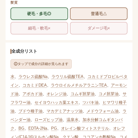
髪質
硬毛・多毛◎
普通毛△
細毛・軟毛×
ダメージ毛×
全成分リスト
タップで成分の詳細が見られます
水
、
ラウレス硫酸Na
、
ラウリル硫酸TEA
、
コカミドプロピルベタ
イン
、
コカミドDEA
、
ラウロイルメチルアラニンTEA
、
アーモン
ド油
、
アボカド油
、
オレンジ油
、
コムギ胚芽油
、
コメ胚芽油
、
サ
フラワー油
、
セイヨウハッカ葉エキス
、
ツバキ油
、
ヒマワリ種子
油
、
ブドウ種子油
、
マカデミアナッツ油
、
メドウフォーム油
、
ラ
ベンダー油
、
ローズヒップ油
、
温泉水
、
加水分解コムギタンパ
ク
、
BG
、
EDTA-2Na
、
PG
、
オレイン酸フィトステリル
、
オレフ
ィン(C14-16)スルホン酸Na
、
クエン酸
、
ココアンホ酢酸Na
、
コメ