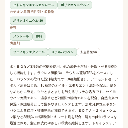
ヒドロキシエチルセルロース
ポリクオタニウム-7
カチオン界面活性剤・柔軟剤
ポリクオタニウム-10
香料
メントール
香料
防腐剤
フェノキシエタノール
メチルパラベン
安息香酸Na
水・ＢＧなど3種類の溶剤を使用。他の成分を溶解・分散させる基剤と
して機能します。ラウレス硫酸Na・ラウリル硫酸TEAをベースにし
た、バランスの取れた洗浄処方です（8種類配合）。アーモンド油・ア
ボカド油をはじめ、16種類のオイル・エモリエント成分を配合。髪を
なめらかに整え、ツヤとまとまりを与えるリッチな処方です。セイヨ
ウハッカ葉エキス・温泉水など2種類の植物エキスを配合。自然由来の
保湿・保護成分として髪をやさしくケアします。加水分解コムギタン
パクによる保湿・補修効果が期待できます。ＥＤＴＡ－２Ｎａ・クエ
ン酸など3種類のpH調整剤・キレート剤を配合。処方のpHバランスを
最適に保ち、髪と頭皮にやさしい環境を維持します。トリイソステア