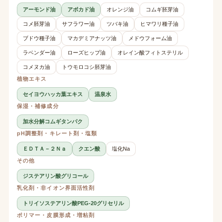
アーモンド油
アボカド油
オレンジ油
コムギ胚芽油
コメ胚芽油
サフラワー油
ツバキ油
ヒマワリ種子油
ブドウ種子油
マカデミアナッツ油
メドウフォーム油
ラベンダー油
ローズヒップ油
オレイン酸フィトステリル
コメヌカ油
トウモロコシ胚芽油
植物エキス
セイヨウハッカ葉エキス
温泉水
保湿・補修成分
加水分解コムギタンパク
pH調整剤・キレート剤・塩類
ＥＤＴＡ－２Ｎａ
クエン酸
塩化Na
その他
ジステアリン酸グリコール
乳化剤・非イオン界面活性剤
トリイソステアリン酸PEG-20グリセリル
ポリマー・皮膜形成・増粘剤