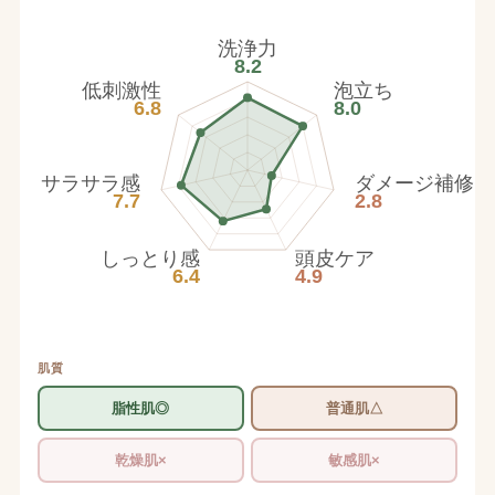
洗浄力
8.2
低刺激性
泡立ち
6.8
8.0
サラサラ感
ダメージ補修
7.7
2.8
しっとり感
頭皮ケア
6.4
4.9
肌質
脂性肌◎
普通肌△
乾燥肌×
敏感肌×