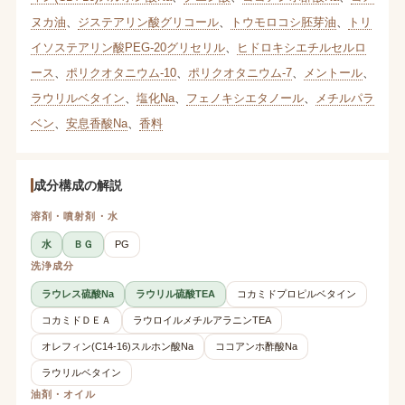
ヌカ油
、
ジステアリン酸グリコール
、
トウモロコシ胚芽油
、
トリ
イソステアリン酸PEG-20グリセリル
、
ヒドロキシエチルセルロ
ース
、
ポリクオタニウム-10
、
ポリクオタニウム-7
、
メントール
、
ラウリルベタイン
、
塩化Na
、
フェノキシエタノール
、
メチルパラ
ベン
、
安息香酸Na
、
香料
成分構成の解説
溶剤・噴射剤・水
水
ＢＧ
PG
洗浄成分
ラウレス硫酸Na
ラウリル硫酸TEA
コカミドプロピルベタイン
コカミドＤＥＡ
ラウロイルメチルアラニンTEA
オレフィン(C14-16)スルホン酸Na
ココアンホ酢酸Na
ラウリルベタイン
油剤・オイル