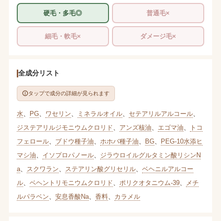
硬毛・多毛◎
普通毛×
細毛・軟毛×
ダメージ毛×
全成分リスト
タップで成分の詳細が見られます
水
、
PG
、
ワセリン
、
ミネラルオイル
、
セテアリルアルコール
、
ジステアリルジモニウムクロリド
、
アンズ核油
、
エゴマ油
、
トコ
フェロール
、
ブドウ種子油
、
ホホバ種子油
、
BG
、
PEG-10水添ヒ
マシ油
、
イソプロパノール
、
ジラウロイルグルタミン酸リシンN
a
、
スクワラン
、
ステアリン酸グリセリル
、
ベヘニルアルコー
ル
、
ベヘントリモニウムクロリド
、
ポリクオタニウム-39
、
メチ
ルパラベン
、
安息香酸Na
、
香料
、
カラメル