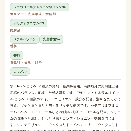
ジラウロイルグルタミン酸リシンNa
ポリマー・皮膜形成・増粘剤
ポリクオタニウム-39
防腐剤
メチルパラベン
安息香酸Na
香料
香料
着色料・色素・顔料
カラメル
水・PGをはじめ、4種類の溶剤・基剤を使用。有効成分の溶解性と使
用感のバランスに配慮した処方基盤です。ワセリン・ミネラルオイル
をはじめ、8種類のオイル・エモリエント成分を配合。髪をなめらかに
整え、ツヤとまとまりを与えるリッチな処方です。セテアリルアルコ
ール・ベヘニルアルコールなど2種類の高級アルコールを配合。クリー
ムの骨格を形成し、しっとり感とコンディショニング効果を与えま
す。ジステアリルジモニウムクロリド・ベヘントリモニウムクロリド