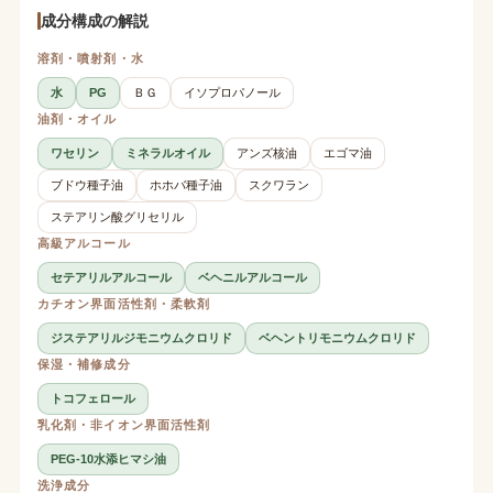
成分構成の解説
溶剤・噴射剤・水
水
PG
ＢＧ
イソプロパノール
油剤・オイル
ワセリン
ミネラルオイル
アンズ核油
エゴマ油
ブドウ種子油
ホホバ種子油
スクワラン
ステアリン酸グリセリル
高級アルコール
セテアリルアルコール
ベヘニルアルコール
カチオン界面活性剤・柔軟剤
ジステアリルジモニウムクロリド
ベヘントリモニウムクロリド
保湿・補修成分
トコフェロール
乳化剤・非イオン界面活性剤
PEG-10水添ヒマシ油
洗浄成分