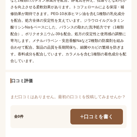
など2種類のカチオン系成分を配合。静電気を抑え、指通りとなめらか
さを向上させる柔軟効果があります。トコフェロールによる保湿・補
修効果が期待できます。PEG-10水添ヒマシ油を含む1種類の乳化成分
を配合。処方全体の安定性を支えています。ジラウロイルグルタミン
酸リシンNaをベースにした、バランスの取れた洗浄処方です（1種類
配合）。ポリクオタニウム-39を配合。処方の安定性と使用感の調整に
寄与します。メチルパラベン・安息香酸Naなど2種類の防腐剤を組み
合わせて配合。製品の品質を長期間保ち、細菌やカビの繁殖を防ぎま
す。香料成分を配合しています。カラメルを含む1種類の着色成分を配
合しています。
口コミ評価
まだ口コミはありません。最初の口コミを投稿してみませんか？
口コミを書く
全0件