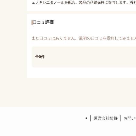
ェノキシエタノールを配合。製品の品質保持に寄与します。香
口コミ評価
まだ口コミはありません。最初の口コミを投稿してみませ
全0件
運営会社情報
お問い