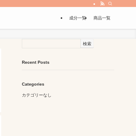
成分一覧
商品一覧
検索
Recent Posts
Categories
カテゴリーなし