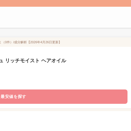
0件）/成分解析【2026年4月26日更新】
ュ リッチモイスト ヘアオイル
最安値を探す