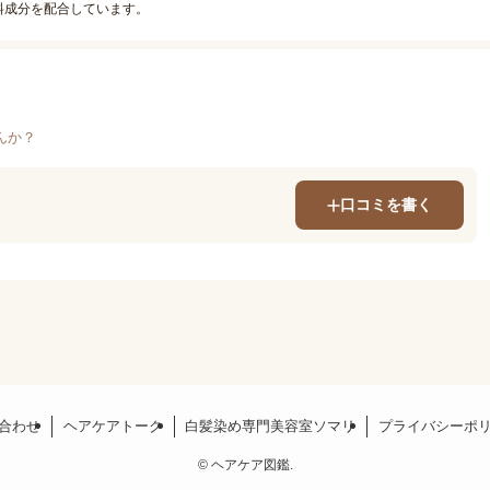
料成分を配合しています。
んか？
口コミを書く
合わせ
ヘアケアトーク
白髪染め専門美容室ソマリ
プライバシーポ
©
ヘアケア図鑑.