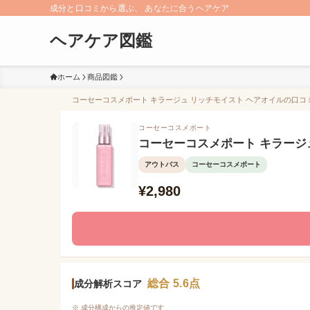
成分と口コミから選ぶ、 あなたに合うヘアケア
ヘアケア図鑑
ホーム
商品図鑑
コーセーコスメポート キラージュ リッチモイスト ヘアオイルの口コミ（
コーセーコスメポート
コーセーコスメポート キラージ
アウトバス
コーセーコスメポート
¥2,980
総合 5.6点
成分解析スコア
※ 成分構成からの推定値です