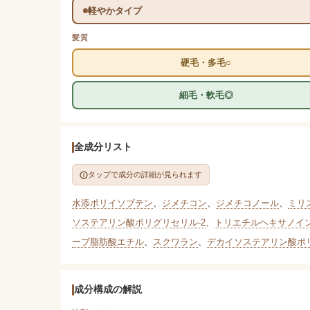
軽やかタイプ
髪質
硬毛・多毛○
細毛・軟毛◎
全成分リスト
タップで成分の詳細が見られます
水添ポリイソブテン
、
ジメチコン
、
ジメチコノール
、
ミリ
ソステアリン酸ポリグリセリル-2
、
トリエチルヘキサノイ
ーブ脂肪酸エチル
、
スクワラン
、
デカイソステアリン酸ポリ
成分構成の解説