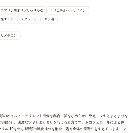
テアリン酸ポリグリセリル-2
トリエチルヘキサノイン
肪酸エチル
スクワラン
ヤシ油
トリメチコン
種類のオイル・エモリエント成分を配合。髪をなめらかに整え、ツヤとまとまりを
（3種類）。適度なツヤとまとまりを与える処方です。トコフェロールによる保
リル-10を含む1種類の乳化成分を配合。処方全体の安定性を支えています。フ