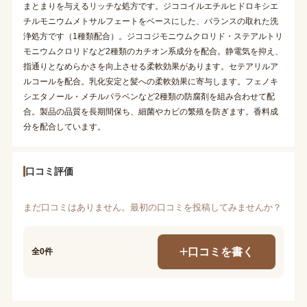
まとまりを与えるリッチな処方です。ジココイルエチルヒドロキシエ
チルモニウムメトサルフェートをベースにした、バランスの取れた洗
浄処方です（1種類配合）。ジココジモニウムクロリド・ステアルトリ
モニウムクロリドなど2種類のカチオン系成分を配合。静電気を抑え、
指通りとなめらかさを向上させる柔軟効果があります。セテアリルア
ルコールを配合。乳化安定と髪への柔軟効果に寄与します。フェノキ
シエタノール・メチルパラベンなど2種類の防腐剤を組み合わせて配
合。製品の品質を長期間保ち、細菌やカビの繁殖を防ぎます。香料成
分を配合しています。
口コミ評価
まだ口コミはありません。最初の口コミを投稿してみませんか？
口コミを書く
全0件