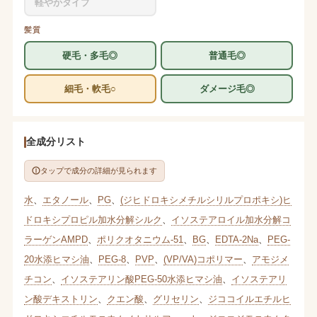
軽やかタイプ
髪質
硬毛・多毛◎
普通毛◎
細毛・軟毛○
ダメージ毛◎
全成分リスト
タップで成分の詳細が見られます
水
、
エタノール
、
PG
、
(ジヒドロキシメチルシリルプロポキシ)ヒ
ドロキシプロピル加水分解シルク
、
イソステアロイル加水分解コ
ラーゲンAMPD
、
ポリクオタニウム-51
、
BG
、
EDTA-2Na
、
PEG-
20水添ヒマシ油
、
PEG-8
、
PVP
、
(VP/VA)コポリマー
、
アモジメ
チコン
、
イソステアリン酸PEG-50水添ヒマシ油
、
イソステアリ
ン酸デキストリン
、
クエン酸
、
グリセリン
、
ジココイルエチルヒ