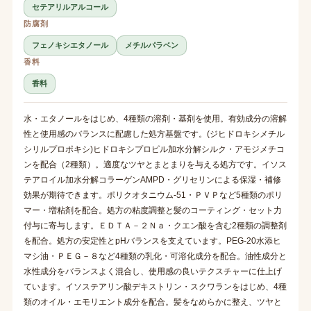
セテアリルアルコール
防腐剤
フェノキシエタノール
メチルパラベン
香料
香料
水・エタノールをはじめ、4種類の溶剤・基剤を使用。有効成分の溶解
性と使用感のバランスに配慮した処方基盤です。(ジヒドロキシメチル
シリルプロポキシ)ヒドロキシプロピル加水分解シルク・アモジメチコ
ンを配合（2種類）。適度なツヤとまとまりを与える処方です。イソス
テアロイル加水分解コラーゲンAMPD・グリセリンによる保湿・補修
効果が期待できます。ポリクオタニウム-51・ＰＶＰなど5種類のポリ
マー・増粘剤を配合。処方の粘度調整と髪のコーティング・セット力
付与に寄与します。ＥＤＴＡ－２Ｎａ・クエン酸を含む2種類の調整剤
を配合。処方の安定性とpHバランスを支えています。PEG-20水添ヒ
マシ油・ＰＥＧ－８など4種類の乳化・可溶化成分を配合。油性成分と
水性成分をバランスよく混合し、使用感の良いテクスチャーに仕上げ
ています。イソステアリン酸デキストリン・スクワランをはじめ、4種
類のオイル・エモリエント成分を配合。髪をなめらかに整え、ツヤと