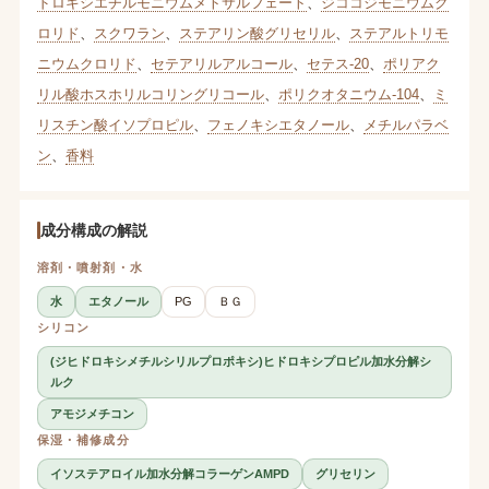
ドロキシエチルモニウムメトサルフェート
、
ジココジモニウムク
ロリド
、
スクワラン
、
ステアリン酸グリセリル
、
ステアルトリモ
ニウムクロリド
、
セテアリルアルコール
、
セテス-20
、
ポリアク
リル酸ホスホリルコリングリコール
、
ポリクオタニウム-104
、
ミ
リスチン酸イソプロピル
、
フェノキシエタノール
、
メチルパラベ
ン
、
香料
成分構成の解説
溶剤・噴射剤・水
水
エタノール
PG
ＢＧ
シリコン
(ジヒドロキシメチルシリルプロポキシ)ヒドロキシプロピル加水分解シ
ルク
アモジメチコン
保湿・補修成分
イソステアロイル加水分解コラーゲンAMPD
グリセリン