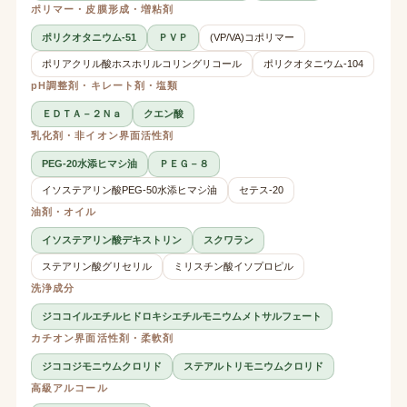
ポリマー・皮膜形成・増粘剤
ポリクオタニウム-51
ＰＶＰ
(VP/VA)コポリマー
ポリアクリル酸ホスホリルコリングリコール
ポリクオタニウム-104
pH調整剤・キレート剤・塩類
ＥＤＴＡ－２Ｎａ
クエン酸
乳化剤・非イオン界面活性剤
PEG-20水添ヒマシ油
ＰＥＧ－８
イソステアリン酸PEG-50水添ヒマシ油
セテス-20
油剤・オイル
イソステアリン酸デキストリン
スクワラン
ステアリン酸グリセリル
ミリスチン酸イソプロピル
洗浄成分
ジココイルエチルヒドロキシエチルモニウムメトサルフェート
カチオン界面活性剤・柔軟剤
ジココジモニウムクロリド
ステアルトリモニウムクロリド
高級アルコール