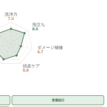
洗浄力
7.0
泡立ち
8.0
ダメージ補修
4.7
頭皮ケア
5.9
普通肌◎