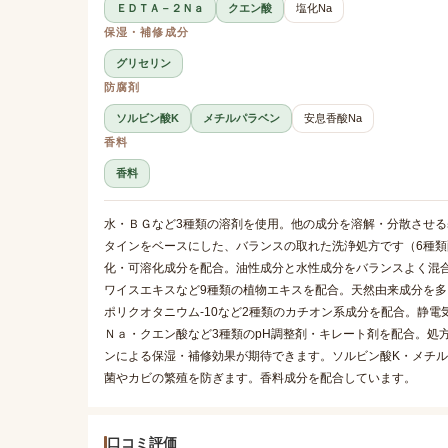
ＥＤＴＡ－２Ｎａ
クエン酸
塩化Na
保湿・補修成分
グリセリン
防腐剤
ソルビン酸K
メチルパラベン
安息香酸Na
香料
香料
水・ＢＧなど3種類の溶剤を使用。他の成分を溶解・分散させる基
タインをベースにした、バランスの取れた洗浄処方です（6種類配
化・可溶化成分を配合。油性成分と水性成分をバランスよく混
ワイスエキスなど9種類の植物エキスを配合。天然由来成分を
ポリクオタニウム-10など2種類のカチオン系成分を配合。静
Ｎａ・クエン酸など3種類のpH調整剤・キレート剤を配合。処
ンによる保湿・補修効果が期待できます。ソルビン酸K・メチル
菌やカビの繁殖を防ぎます。香料成分を配合しています。
口コミ評価