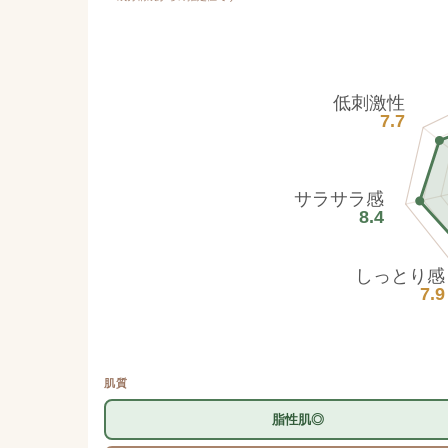
低刺激性
7.7
サラサラ感
8.4
しっとり感
7.9
肌質
脂性肌◎