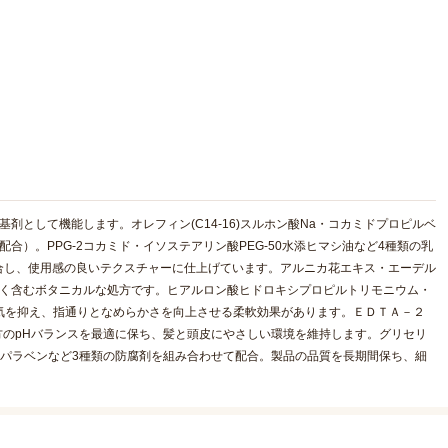
剤として機能します。オレフィン(C14-16)スルホン酸Na・コカミドプロピルベ
合）。PPG-2コカミド・イソステアリン酸PEG-50水添ヒマシ油など4種類の乳
合し、使用感の良いテクスチャーに仕上げています。アルニカ花エキス・エーデル
多く含むボタニカルな処方です。ヒアルロン酸ヒドロキシプロピルトリモニウム・
電気を抑え、指通りとなめらかさを向上させる柔軟効果があります。ＥＤＴＡ－２
方のpHバランスを最適に保ち、髪と頭皮にやさしい環境を維持します。グリセリ
パラベンなど3種類の防腐剤を組み合わせて配合。製品の品質を長期間保ち、細