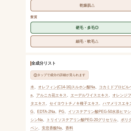
乾燥肌△
髪質
硬毛・多毛◎
細毛・軟毛△
全成分リスト
タップで成分の詳細が見られます
水
、
オレフィン(C14-16)スルホン酸Na
、
コカミドプロピル
a
、
アルニカ花エキス
、
エーデルワイスエキス
、
オレンジ
タエキス
、
セイヨウトチノキ種子エキス
、
ハマメリスエキ
G
、
EDTA-2Na
、
PG
、
イソステアリン酸PEG-50水添ヒマ
シンNa
、
トリイソステアリン酸PEG-20グリセリル
、
ポリク
ベン
、
安息香酸Na
、
香料