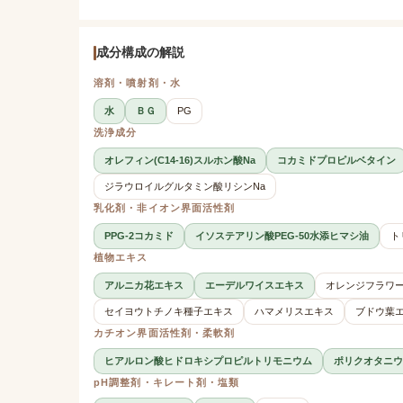
成分構成の解説
溶剤・噴射剤・水
水
ＢＧ
PG
洗浄成分
オレフィン(C14-16)スルホン酸Na
コカミドプロピルベタイン
ジラウロイルグルタミン酸リシンNa
乳化剤・非イオン界面活性剤
PPG-2コカミド
イソステアリン酸PEG-50水添ヒマシ油
ト
植物エキス
アルニカ花エキス
エーデルワイスエキス
オレンジフラワ
セイヨウトチノキ種子エキス
ハマメリスエキス
ブドウ葉
カチオン界面活性剤・柔軟剤
ヒアルロン酸ヒドロキシプロピルトリモニウム
ポリクオタニウム
pH調整剤・キレート剤・塩類