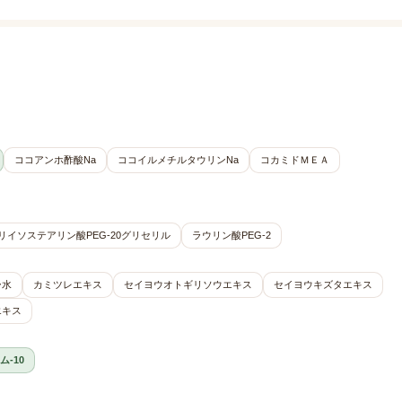
ココアンホ酢酸Na
ココイルメチルタウリンNa
コカミドＭＥＡ
リイソステアリン酸PEG-20グリセリル
ラウリン酸PEG-2
ー水
カミツレエキス
セイヨウオトギリソウエキス
セイヨウキズタエキス
エキス
-10