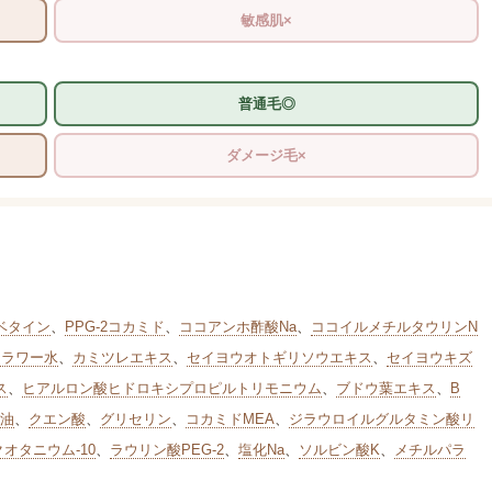
敏感肌×
普通毛◎
ダメージ毛×
ベタイン
、
PPG-2コカミド
、
ココアンホ酢酸Na
、
ココイルメチルタウリンN
フラワー水
、
カミツレエキス
、
セイヨウオトギリソウエキス
、
セイヨウキズ
ス
、
ヒアルロン酸ヒドロキシプロピルトリモニウム
、
ブドウ葉エキス
、
B
シ油
、
クエン酸
、
グリセリン
、
コカミドMEA
、
ジラウロイルグルタミン酸リ
オタニウム-10
、
ラウリン酸PEG-2
、
塩化Na
、
ソルビン酸K
、
メチルパラ