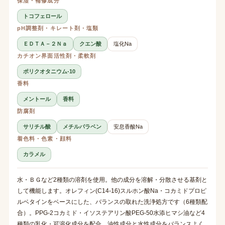
保湿・補修成分
トコフェロール
pH調整剤・キレート剤・塩類
ＥＤＴＡ－２Ｎａ
クエン酸
塩化Na
カチオン界面活性剤・柔軟剤
ポリクオタニウム-10
香料
メントール
香料
防腐剤
サリチル酸
メチルパラベン
安息香酸Na
着色料・色素・顔料
カラメル
水・ＢＧなど2種類の溶剤を使用。他の成分を溶解・分散させる基剤と
して機能します。オレフィン(C14-16)スルホン酸Na・コカミドプロピ
ルベタインをベースにした、バランスの取れた洗浄処方です（6種類配
合）。PPG-2コカミド・イソステアリン酸PEG-50水添ヒマシ油など4
種類の乳化・可溶化成分を配合。油性成分と水性成分をバランスよく