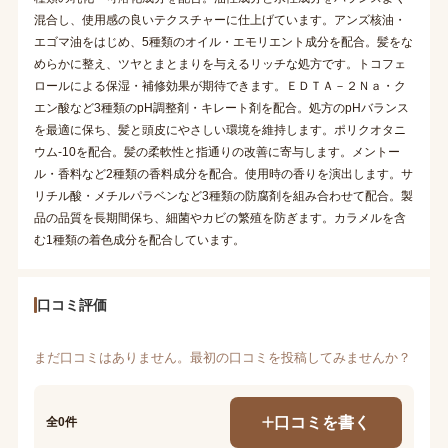
混合し、使用感の良いテクスチャーに仕上げています。アンズ核油・
エゴマ油をはじめ、5種類のオイル・エモリエント成分を配合。髪をな
めらかに整え、ツヤとまとまりを与えるリッチな処方です。トコフェ
ロールによる保湿・補修効果が期待できます。ＥＤＴＡ－２Ｎａ・ク
エン酸など3種類のpH調整剤・キレート剤を配合。処方のpHバランス
を最適に保ち、髪と頭皮にやさしい環境を維持します。ポリクオタニ
ウム-10を配合。髪の柔軟性と指通りの改善に寄与します。メントー
ル・香料など2種類の香料成分を配合。使用時の香りを演出します。サ
リチル酸・メチルパラベンなど3種類の防腐剤を組み合わせて配合。製
品の品質を長期間保ち、細菌やカビの繁殖を防ぎます。カラメルを含
む1種類の着色成分を配合しています。
口コミ評価
まだ口コミはありません。最初の口コミを投稿してみませんか？
口コミを書く
全0件