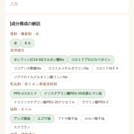
メル
成分構成の解説
溶剤・噴射剤・水
水
ＢＧ
洗浄成分
オレフィン(C14-16)スルホン酸Na
コカミドプロピルベタイン
ココアンホ酢酸Na
ココイルメチルタウリンNa
コカミドＭＥＡ
ジラウロイルグルタミン酸リシンNa
乳化剤・非イオン界面活性剤
PPG-2コカミド
イソステアリン酸PEG-50水添ヒマシ油
トリイソステアリン酸PEG-20グリセリル
ラウリン酸PEG-2
油剤・オイル
アンズ核油
エゴマ油
ブドウ種子油
ホホバ種子油
スクワラン