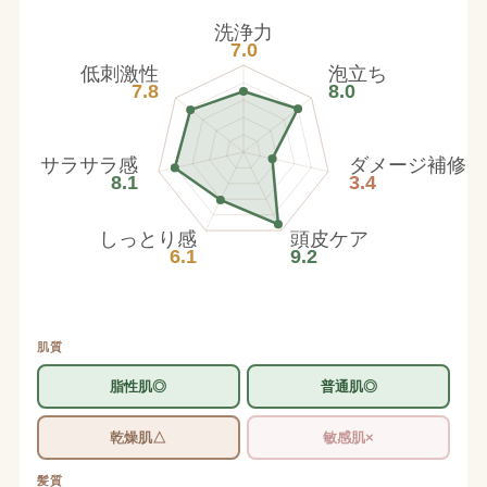
洗浄力
7.0
低刺激性
泡立ち
7.8
8.0
サラサラ感
ダメージ補修
8.1
3.4
しっとり感
頭皮ケア
6.1
9.2
肌質
脂性肌◎
普通肌◎
乾燥肌△
敏感肌×
髪質