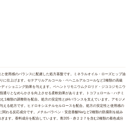
性と使用感のバランスに配慮した処方基盤です。ミネラルオイル・ローズヒップ油
りに仕上げます。セテアリルアルコール・ベヘニルアルコールなど2種類の高級
ンディショニング効果を与えます。ベヘントリモニウムクロリド・ジココジモニウ
、指通りとなめらかさを向上させる柔軟効果があります。トコフェロール・ハチミ
む1種類の調整剤を配合。処方の安定性とpHバランスを支えています。アモジメ
を与える処方です。ヒドロキシエチルセルロースを配合。処方の安定性と使用感の
に関わる反応成分です。メチルパラベン・安息香酸Naなど2種類の防腐剤を組み
ぎます。香料成分を配合しています。青205・赤２２７を含む2種類の着色成分