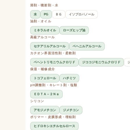
溶剤・噴射剤・水
水
PG
ＢＧ
イソプロパノール
油剤・オイル
ミネラルオイル
ローズヒップ油
高級アルコール
セテアリルアルコール
ベヘニルアルコール
カチオン界面活性剤・柔軟剤
ベヘントリモニウムクロリド
ジココジモニウムクロリド
保湿・補修成分
トコフェロール
ハチミツ
pH調整剤・キレート剤・塩類
ＥＤＴＡ－２Ｎａ
シリコン
アモジメチコン
ジメチコン
ポリマー・皮膜形成・増粘剤
ヒドロキシエチルセルロース