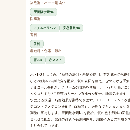
染毛剤・パーマ剤成分
亜硫酸水素Na
防腐剤
メチルパラベン
安息香酸Na
香料
香料
着色料・色素・顔料
青205
赤２２７
水・PGをはじめ、4種類の溶剤・基剤を使用。有効成分の溶解
など2種類の油剤成分を配合。髪の表面を整え、なめらかな手触
アルコールを配合。クリームの骨格を形成し、しっとり感とコ
ムクロリドなど4種類のカチオン系成分を配合。静電気を抑え
ツによる保湿・補修効果が期待できます。ＥＤＴＡ－２Ｎａを含
チコン・ジメチコンを配合（2種類）。適度なツヤとまとまり
調整に寄与します。亜硫酸水素Naを配合。髪の色や形状の変化
合わせて配合。製品の品質を長期間保ち、細菌やカビの繁殖を防
を配合しています。