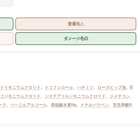
普通毛△
ダメージ毛◎
トリモニウムクロリド
、
トコフェロール
、
ハチミツ
、
ローズヒップ油
、
B
コジモニウムクロリド
、
ジステアリルジモニウムクロリド
、
ジメチコン
、
ース
、
ベヘニルアルコール
、
亜硫酸水素Na
、
メチルパラベン
、
安息香酸N