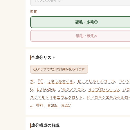
バランスタイプ
髪質
硬毛・多毛◎
細毛・軟毛×
全成分リスト
タップで成分の詳細が見られます
水
、
PG
、
ミネラルオイル
、
セテアリルアルコール
、
ベヘン
G
、
EDTA-2Na
、
アモジメチコン
、
イソプロパノール
、
ジコ
ステアルトリモニウムクロリド
、
ヒドロキシエチルセルロ
a
、
香料
、
青205
、
赤227
成分構成の解説