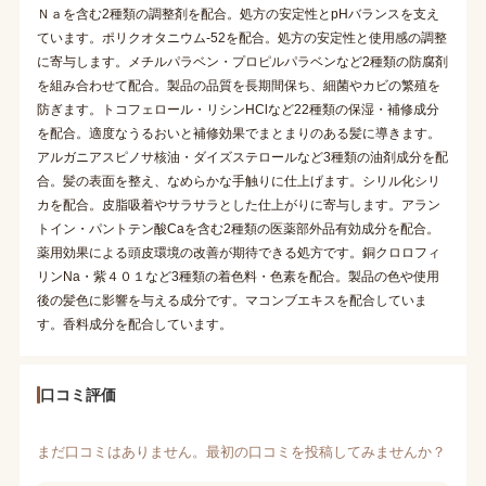
Ｎａを含む2種類の調整剤を配合。処方の安定性とpHバランスを支え
ています。ポリクオタニウム-52を配合。処方の安定性と使用感の調整
に寄与します。メチルパラベン・プロピルパラベンなど2種類の防腐剤
を組み合わせて配合。製品の品質を長期間保ち、細菌やカビの繁殖を
防ぎます。トコフェロール・リシンHClなど22種類の保湿・補修成分
を配合。適度なうるおいと補修効果でまとまりのある髪に導きます。
アルガニアスピノサ核油・ダイズステロールなど3種類の油剤成分を配
合。髪の表面を整え、なめらかな手触りに仕上げます。シリル化シリ
カを配合。皮脂吸着やサラサラとした仕上がりに寄与します。アラン
トイン・パントテン酸Caを含む2種類の医薬部外品有効成分を配合。
薬用効果による頭皮環境の改善が期待できる処方です。銅クロロフィ
リンNa・紫４０１など3種類の着色料・色素を配合。製品の色や使用
後の髪色に影響を与える成分です。マコンブエキスを配合していま
す。香料成分を配合しています。
口コミ評価
まだ口コミはありません。最初の口コミを投稿してみませんか？