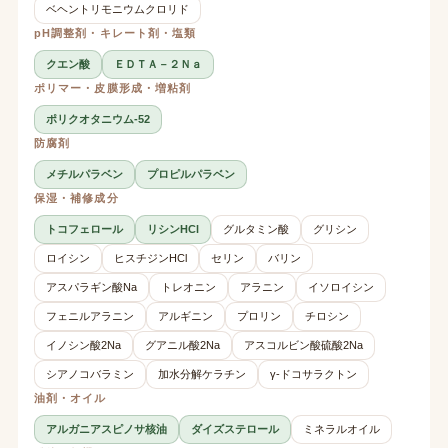
ベヘントリモニウムクロリド
pH調整剤・キレート剤・塩類
クエン酸
ＥＤＴＡ－２Ｎａ
ポリマー・皮膜形成・増粘剤
ポリクオタニウム-52
防腐剤
メチルパラベン
プロピルパラベン
保湿・補修成分
トコフェロール
リシンHCl
グルタミン酸
グリシン
ロイシン
ヒスチジンHCl
セリン
バリン
アスパラギン酸Na
トレオニン
アラニン
イソロイシン
フェニルアラニン
アルギニン
プロリン
チロシン
イノシン酸2Na
グアニル酸2Na
アスコルビン酸硫酸2Na
シアノコバラミン
加水分解ケラチン
γ-ドコサラクトン
油剤・オイル
アルガニアスピノサ核油
ダイズステロール
ミネラルオイル