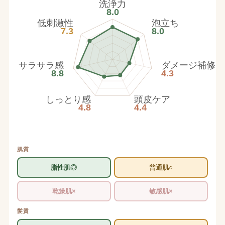
洗浄力
8.0
低刺激性
泡立ち
7.3
8.0
サラサラ感
ダメージ補修
8.8
4.3
しっとり感
頭皮ケア
4.8
4.4
肌質
脂性肌◎
普通肌○
乾燥肌×
敏感肌×
髪質