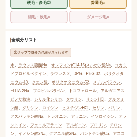
硬毛・多毛◎
普通毛○
細毛・軟毛×
ダメージ毛×
全成分リスト
タップで成分の詳細が見られます
水
、
ラウレス硫酸Na
、
オレフィン(C14-16)スルホン酸Na
、
コカミ
ドプロピルベタイン
、
ラウレス-2
、
DPG
、
PEG-32
、
ポリクオタ
ニウム-10
、
クエン酸
、
ポリクオタニウム-52
、
メチルパラベン
、
EDTA-2Na
、
プロピルパラベン
、
トコフェロール
、
アルガニアス
ピノサ核油
、
シリル化シリカ
、
タウリン
、
リシンHCl
、
グルタミ
ン酸
、
グリシン
、
ロイシン
、
ヒスチジンHCl
、
セリン
、
バリン
、
アスパラギン酸Na
、
トレオニン
、
アラニン
、
イソロイシン
、
アラ
ントイン
、
フェニルアラニン
、
アルギニン
、
プロリン
、
チロシ
ン
、
イノシン酸2Na
、
グアニル酸2Na
、
パントテン酸Ca
、
アスコ