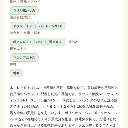
粉体・無機・クレイ
シリル化シリカ
薬用有効成分
アラントイン
パントテン酸Ca
着色料・色素・顔料
銅クロロフィリンNa
紫４０１
緑202
植物エキス
マコンブエキス
香料
香料
水・ＤＰＧをはじめ、4種類の溶剤・基剤を使用。有効成分の溶解性と
使用感のバランスに配慮した処方基盤です。ラウレス硫酸Na・オレフ
ィン(C14-16)スルホン酸Naをベースにした、バランスの取れた洗浄処
方です（5種類配合）。ＰＥＧ－３２を含む1種類の乳化成分を配合。
処方全体の安定性を支えています。ポリクオタニウム-10・クオタニウ
ム-18など3種類のカチオン系成分を配合。静電気を抑え、指通りとな
めらかさを向上させる柔軟効果があります。クエン酸・ＥＤＴＡ－２