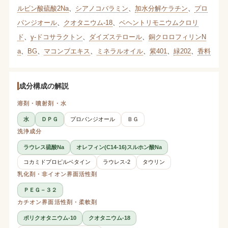
ルビン酸硫酸2Na
、
シアノコバラミン
、
加水分解ケラチン
、
プロ
パンジオール
、
クオタニウム-18
、
ベヘントリモニウムクロリ
ド
、
γ-ドコサラクトン
、
ダイズステロール
、
銅クロロフィリンN
a
、
BG
、
マコンブエキス
、
ミネラルオイル
、
紫401
、
緑202
、
香料
成分構成の解説
溶剤・噴射剤・水
水
ＤＰＧ
プロパンジオール
ＢＧ
洗浄成分
ラウレス硫酸Na
オレフィン(C14-16)スルホン酸Na
コカミドプロピルベタイン
ラウレス-2
タウリン
乳化剤・非イオン界面活性剤
ＰＥＧ－３２
カチオン界面活性剤・柔軟剤
ポリクオタニウム-10
クオタニウム-18