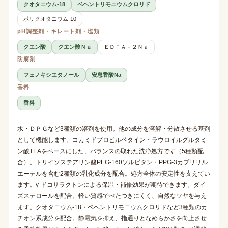
クオタニウム-18
ベヘントリモニウムクロリド
ポリクオタニウム-10
pH調整剤・キレート剤・塩類
クエン酸
クエン酸Ｎａ
ＥＤＴＡ－２Ｎａ
防腐剤
フェノキシエタノール
安息香酸Na
香料
香料
水・ＤＰＧなど3種類の溶剤を使用。他の成分を溶解・分散させる基剤
として機能します。コカミドプロピルベタイン・ラウロイルグルタミ
ン酸TEAをベースにした、バランスの取れた洗浄処方です（5種類配
合）。トリイソステアリン酸PEG-160ソルビタン・PPG-3カプリリル
エーテルを含む2種類の乳化成分を配合。処方全体の安定性を支えてい
ます。γ-ドコサラクトンによる保湿・補修効果が期待できます。ダイ
ズステロールを配合。軽い質感でべたつきにくく、自然なツヤを与え
ます。クオタニウム-18・ベヘントリモニウムクロリドなど3種類のカ
チオン系成分を配合。静電気を抑え、指通りとなめらかさを向上させ