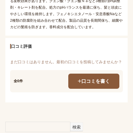
る柔軟効果があります。クエン酸・クエン酸Ｎａなど3種類のpH調整
剤・キレート剤を配合。処方のpHバランスを最適に保ち、髪と頭皮に
やさしい環境を維持します。フェノキシエタノール・安息香酸Naなど
2種類の防腐剤を組み合わせて配合。製品の品質を長期間保ち、細菌や
カビの繁殖を防ぎます。香料成分を配合しています。
口コミ評価
まだ口コミはありません。最初の口コミを投稿してみませんか？
口コミを書く
全0件
検索