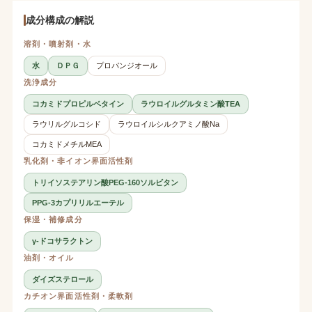
成分構成の解説
溶剤・噴射剤・水
水
ＤＰＧ
プロパンジオール
洗浄成分
コカミドプロピルベタイン
ラウロイルグルタミン酸TEA
ラウリルグルコシド
ラウロイルシルクアミノ酸Na
コカミドメチルMEA
乳化剤・非イオン界面活性剤
トリイソステアリン酸PEG-160ソルビタン
PPG-3カプリリルエーテル
保湿・補修成分
γ-ドコサラクトン
油剤・オイル
ダイズステロール
カチオン界面活性剤・柔軟剤