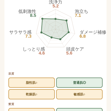
洗浄力
5.2
低刺激性
泡立ち
8.5
7.1
サラサラ感
ダメージ補修
7.3
6.8
しっとり感
頭皮ケア
4.6
5.6
肌質
脂性肌○
普通肌◎
乾燥肌○
敏感肌○
髪質