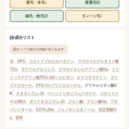
硬毛・多毛○
普通毛◎
細毛・軟毛◎
ダメージ毛○
全成分リスト
タップで成分の詳細が見られます
水
、
DPG
、
コカミドプロピルベタイン
、
ラウロイルグルタミン酸
TEA
、
ラウリルグルコシド
、
ラウロイルシルクアミノ酸Na
、
トリ
イソステアリン酸PEG-160ソルビタン
、
γ-ドコサラクトン
、
ダイ
ズステロール
、
PPG-3カプリリルエーテル
、
グリチルリチン酸2
K
、
クオタニウム-18
、
ベヘントリモニウムクロリド
、
コカミドメ
チルMEA
、
ポリクオタニウム-10
、
クエン酸
、
クエン酸Na
、
プロ
パンジオール
、
EDTA-2Na
、
フェノキシエタノール
、
安息香酸N
a
、
香料