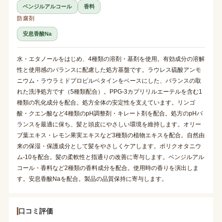
ベンジルアルコール
香料
防腐剤
安息香酸Na
水・エタノールをはじめ、4種類の溶剤・基剤を使用。有効成分の溶解
性と使用感のバランスに配慮した処方基盤です。ラウレス硫酸アンモ
ニウム・ラウラミドプロピルベタインをベースにした、バランスの取
れた洗浄処方です（5種類配合）。PPG-3カプリリルエーテルを含む1
種類の乳化成分を配合。処方全体の安定性を支えています。リンゴ
酸・クエン酸など4種類のpH調整剤・キレート剤を配合。処方のpHバ
ランスを最適に保ち、髪と頭皮にやさしい環境を維持します。オリー
ブ葉エキス・レモン果実エキスなど3種類の植物エキスを配合。自然由
来の保湿・保護成分として髪をやさしくケアします。ポリクオタニウ
ム-10を配合。髪の柔軟性と指通りの改善に寄与します。ベンジルアル
コール・香料など2種類の香料成分を配合。使用時の香りを演出しま
す。安息香酸Naを配合。製品の品質保持に寄与します。
口コミ評価