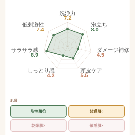
洗浄力
7.2
低刺激性
泡立ち
7.4
8.0
サラサラ感
ダメージ補修
8.9
4.5
しっとり感
頭皮ケア
4.2
5.5
肌質
脂性肌◎
普通肌○
乾燥肌×
敏感肌×