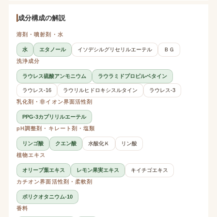
成分構成の解説
溶剤・噴射剤・水
水
エタノール
イソデシルグリセリルエーテル
ＢＧ
洗浄成分
ラウレス硫酸アンモニウム
ラウラミドプロピルベタイン
ラウレス-16
ラウリルヒドロキシスルタイン
ラウレス-3
乳化剤・非イオン界面活性剤
PPG-3カプリリルエーテル
pH調整剤・キレート剤・塩類
リンゴ酸
クエン酸
水酸化Ｋ
リン酸
植物エキス
オリーブ葉エキス
レモン果実エキス
キイチゴエキス
カチオン界面活性剤・柔軟剤
ポリクオタニウム-10
香料