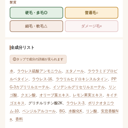
髪質
硬毛・多毛◎
普通毛○
細毛・軟毛△
ダメージ毛×
全成分リスト
タップで成分の詳細が見られます
水
、
ラウレス硫酸アンモニウム
、
エタノール
、
ラウラミドプロピ
ルベタイン
、
ラウレス-16
、
ラウリルヒドロキシスルタイン
、
PP
G-3カプリリルエーテル
、
イソデシルグリセリルエーテル
、
リン
ゴ酸
、
クエン酸
、
オリーブ葉エキス
、
レモン果実エキス
、
キイチ
ゴエキス
、
グリチルリチン酸2K
、
ラウレス-3
、
ポリクオタニウ
ム-10
、
ベンジルアルコール
、
BG
、
水酸化K
、
リン酸
、
安息香酸N
a
、
香料