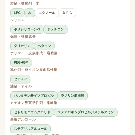
溶剤・噴射剤・水
LPG
水
エタノール
ＤＰＧ
シリコン
ポリシリコーン-9
ジメチコン
保湿・補修成分
グリセリン
ベタイン
ポリマー・皮膜形成・増粘剤
PEG-65M
乳化剤・非イオン界面活性剤
セテス-7
油剤・オイル
パルミチン酸イソプロピル
ラノリン脂肪酸
カチオン界面活性剤・柔軟剤
セトリモニウムクロリド
ステアロキシプロピルジメチルアミン
高級アルコール
ステアリルアルコール