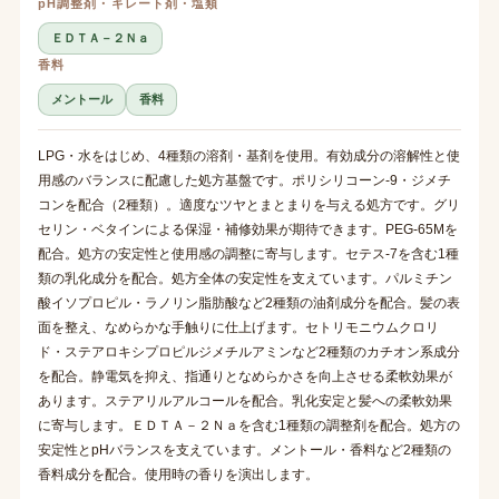
pH調整剤・キレート剤・塩類
ＥＤＴＡ－２Ｎａ
香料
メントール
香料
LPG・水をはじめ、4種類の溶剤・基剤を使用。有効成分の溶解性と使
用感のバランスに配慮した処方基盤です。ポリシリコーン-9・ジメチ
コンを配合（2種類）。適度なツヤとまとまりを与える処方です。グリ
セリン・ベタインによる保湿・補修効果が期待できます。PEG-65Mを
配合。処方の安定性と使用感の調整に寄与します。セテス-7を含む1種
類の乳化成分を配合。処方全体の安定性を支えています。パルミチン
酸イソプロピル・ラノリン脂肪酸など2種類の油剤成分を配合。髪の表
面を整え、なめらかな手触りに仕上げます。セトリモニウムクロリ
ド・ステアロキシプロピルジメチルアミンなど2種類のカチオン系成分
を配合。静電気を抑え、指通りとなめらかさを向上させる柔軟効果が
あります。ステアリルアルコールを配合。乳化安定と髪への柔軟効果
に寄与します。ＥＤＴＡ－２Ｎａを含む1種類の調整剤を配合。処方の
安定性とpHバランスを支えています。メントール・香料など2種類の
香料成分を配合。使用時の香りを演出します。