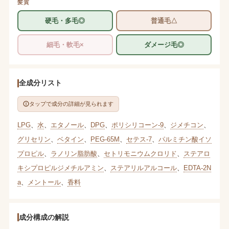
髪質
硬毛・多毛◎
普通毛△
細毛・軟毛×
ダメージ毛◎
全成分リスト
タップで成分の詳細が見られます
LPG
、
水
、
エタノール
、
DPG
、
ポリシリコーン-9
、
ジメチコン
、
グリセリン
、
ベタイン
、
PEG-65M
、
セテス-7
、
パルミチン酸イソ
プロピル
、
ラノリン脂肪酸
、
セトリモニウムクロリド
、
ステアロ
キシプロピルジメチルアミン
、
ステアリルアルコール
、
EDTA-2N
a
、
メントール
、
香料
成分構成の解説