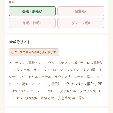
髪質
硬毛・多毛◎
普通毛×
細毛・軟毛×
ダメージ毛×
全成分リスト
タップで成分の詳細が見られます
水
、
ラウレス硫酸アンモニウム
、
ステアレス-6
、
ラウレス硫酸N
a
、
エタノール
、
ラウリルヒドロキシスルタイン
、
リンゴ酸
、
イ
ソデシルグリセリルエーテル
、
ラウレス-3
、
ユーカリ葉エキス
、
カミツレ花エキス
、
ヒマワリ種子油
、
グリチルリチン酸2K
、
PP
G-3カプリリルエーテル
、
PPG-9ジグリセリル
、
ラウリン酸
、
PP
G-7
、
BG
、
水酸化K
、
水酸化Na
、
安息香酸Na
、
香料