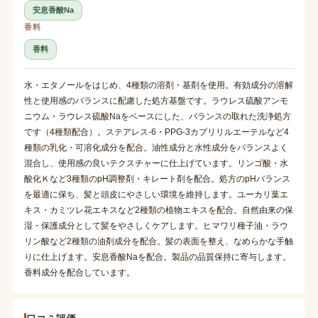
安息香酸Na
香料
香料
水・エタノールをはじめ、4種類の溶剤・基剤を使用。有効成分の溶解
性と使用感のバランスに配慮した処方基盤です。ラウレス硫酸アンモ
ニウム・ラウレス硫酸Naをベースにした、バランスの取れた洗浄処方
です（4種類配合）。ステアレス-6・PPG-3カプリリルエーテルなど4
種類の乳化・可溶化成分を配合。油性成分と水性成分をバランスよく
混合し、使用感の良いテクスチャーに仕上げています。リンゴ酸・水
酸化Ｋなど3種類のpH調整剤・キレート剤を配合。処方のpHバランス
を最適に保ち、髪と頭皮にやさしい環境を維持します。ユーカリ葉エ
キス・カミツレ花エキスなど2種類の植物エキスを配合。自然由来の保
湿・保護成分として髪をやさしくケアします。ヒマワリ種子油・ラウ
リン酸など2種類の油剤成分を配合。髪の表面を整え、なめらかな手触
りに仕上げます。安息香酸Naを配合。製品の品質保持に寄与します。
香料成分を配合しています。