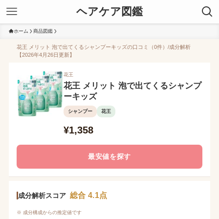
ヘアケア図鑑
ホーム
商品図鑑
花王 メリット 泡で出てくるシャンプーキッズの口コミ（0件）/成分解析
【2026年4月26日更新】
花王
花王 メリット 泡で出てくるシャンプ
ーキッズ
シャンプー
花王
¥1,358
最安値を探す
総合 4.1点
成分解析スコア
※ 成分構成からの推定値です