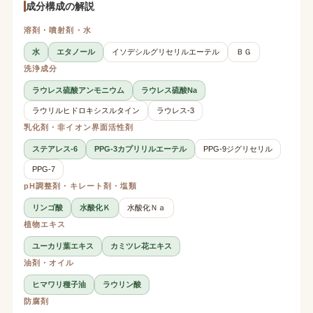
成分構成の解説
溶剤・噴射剤・水
水
エタノール
イソデシルグリセリルエーテル
ＢＧ
洗浄成分
ラウレス硫酸アンモニウム
ラウレス硫酸Na
ラウリルヒドロキシスルタイン
ラウレス-3
乳化剤・非イオン界面活性剤
ステアレス-6
PPG-3カプリリルエーテル
PPG-9ジグリセリル
PPG-7
pH調整剤・キレート剤・塩類
リンゴ酸
水酸化Ｋ
水酸化Ｎａ
植物エキス
ユーカリ葉エキス
カミツレ花エキス
油剤・オイル
ヒマワリ種子油
ラウリン酸
防腐剤