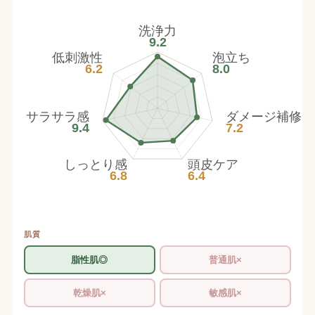
洗浄力
9.2
低刺激性
泡立ち
6.2
8.0
サラサラ感
ダメージ補修
9.4
7.2
しっとり感
頭皮ケア
6.8
6.4
肌質
脂性肌◎
普通肌×
乾燥肌×
敏感肌×