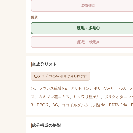
乾燥肌×
髪質
硬毛・多毛◎
細毛・軟毛×
全成分リスト
タップで成分の詳細が見られます
水
、
ラウレス硫酸Na
、
グリセリン
、
ポリソルベート60
、
ラ
ス
、
カミツレ花エキス
、
ヒマワリ種子油
、
ポリクオタニウム
3
、
PPG-7
、
BG
、
ココイルグルタミン酸Na
、
EDTA-2Na
、
成分構成の解説