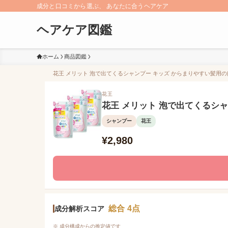
成分と口コミから選ぶ、 あなたに合うヘアケア
ヘアケア図鑑
ホーム
商品図鑑
花王 メリット 泡で出てくるシャンプー キッズ からまりやすい髪用の口
花王
花王 メリット 泡で出てくるシ
シャンプー
花王
¥2,980
総合 4点
成分解析スコア
※ 成分構成からの推定値です