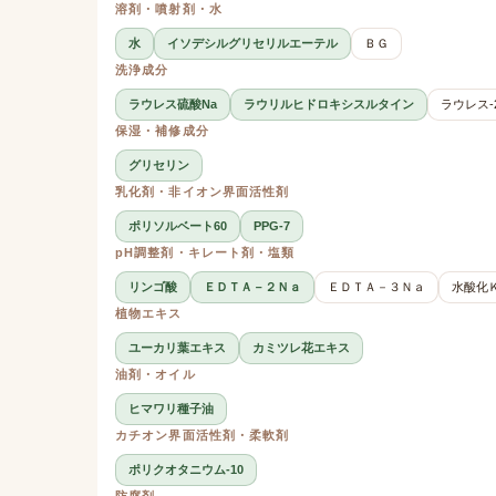
溶剤・噴射剤・水
水
イソデシルグリセリルエーテル
ＢＧ
洗浄成分
ラウレス硫酸Na
ラウリルヒドロキシスルタイン
ラウレス-
保湿・補修成分
グリセリン
乳化剤・非イオン界面活性剤
ポリソルベート60
PPG-7
pH調整剤・キレート剤・塩類
リンゴ酸
ＥＤＴＡ－２Ｎａ
ＥＤＴＡ－３Ｎａ
水酸化
植物エキス
ユーカリ葉エキス
カミツレ花エキス
油剤・オイル
ヒマワリ種子油
カチオン界面活性剤・柔軟剤
ポリクオタニウム-10