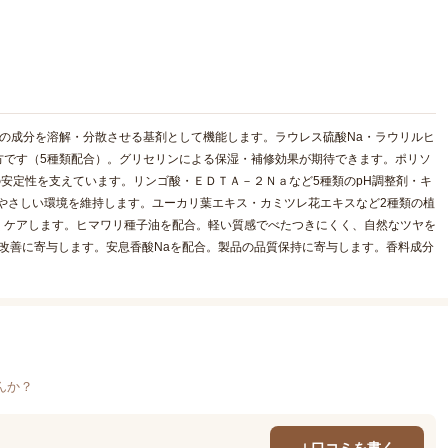
の成分を溶解・分散させる基剤として機能します。ラウレス硫酸Na・ラウリルヒ
方です（5種類配合）。グリセリンによる保湿・補修効果が期待できます。ポリソ
体の安定性を支えています。リンゴ酸・ＥＤＴＡ－２Ｎａなど5種類のpH調整剤・キ
やさしい環境を維持します。ユーカリ葉エキス・カミツレ花エキスなど2種類の植
くケアします。ヒマワリ種子油を配合。軽い質感でべたつきにくく、自然なツヤを
の改善に寄与します。安息香酸Naを配合。製品の品質保持に寄与します。香料成分
んか？