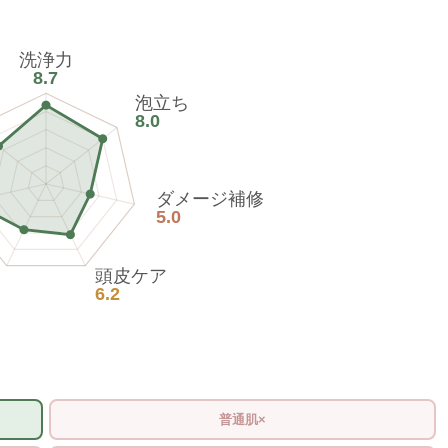
洗浄力
8.7
泡立ち
8.0
ダメージ補修
5.0
頭皮ケア
6.2
普通肌×