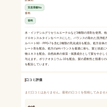
防腐剤
安息香酸Na
香料
香料
水・イソデシルグリセリルエーテルなど3種類の溶剤を使用。他
ドロキシスルタインをベースにした、バランスの取れた洗浄処
ルベート60・PPG-7を含む2種類の乳化成分を配合。処方全
レート剤を配合。処方のpHバランスを最適に保ち、髪と頭皮に
物エキスを配合。自然由来の保湿・保護成分として髪をやさし
与えます。ポリクオタニウム-10を配合。髪の柔軟性と指通り
を配合しています。
口コミ評価
まだ口コミはありません。最初の口コミを投稿してみませ