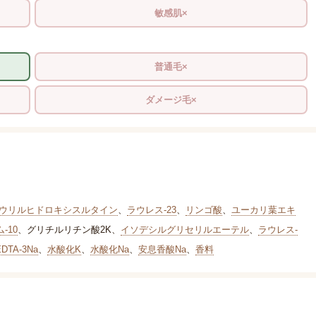
敏感肌×
普通毛×
ダメージ毛×
ウリルヒドロキシスルタイン
、
ラウレス-23
、
リンゴ酸
、
ユーカリ葉エキ
-10
、
グリチルリチン酸2K
、
イソデシルグリセリルエーテル
、
ラウレス-
EDTA-3Na
、
水酸化K
、
水酸化Na
、
安息香酸Na
、
香料