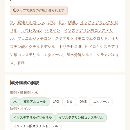
タップで成分の詳細が見られます
水
、
変性アルコール
、
LPG
、
BG
、
DME
、
イソステアリルグリセ
リル
、
ラウレス-23
、
ベタイン
、
イソステアリン酸コレステリ
ル
、
フェニルジメチコン
、
ステアルトリモニウムクロリド
、
ミリ
スチン酸オクチルドデシル
、
トリデセス-9
、
ヒドロキシステアリ
ン酸コレステリル
、
エタノール
、
加水分解シルク
、
シラカバエキ
ス
、
香料
成分構成の解説
溶剤・噴射剤・水
水
変性アルコール
LPG
ＢＧ
DME
エタノール
油剤・オイル
イソステアリルグリセリル
イソステアリン酸コレステリル
ミリスチン酸オクチルドデシル