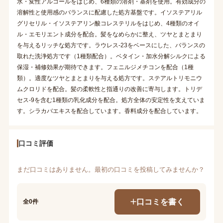
水・変性アルコールをはじめ、6種類の溶剤・基剤を使用。有効成分の
溶解性と使用感のバランスに配慮した処方基盤です。イソステアリル
グリセリル・イソステアリン酸コレステリルをはじめ、4種類のオイ
ル・エモリエント成分を配合。髪をなめらかに整え、ツヤとまとまり
を与えるリッチな処方です。ラウレス-23をベースにした、バランスの
取れた洗浄処方です（1種類配合）。ベタイン・加水分解シルクによる
保湿・補修効果が期待できます。フェニルジメチコンを配合（1種
類）。適度なツヤとまとまりを与える処方です。ステアルトリモニウ
ムクロリドを配合。髪の柔軟性と指通りの改善に寄与します。トリデ
セス-9を含む1種類の乳化成分を配合。処方全体の安定性を支えていま
す。シラカバエキスを配合しています。香料成分を配合しています。
口コミ評価
まだ口コミはありません。最初の口コミを投稿してみませんか？
口コミを書く
全0件