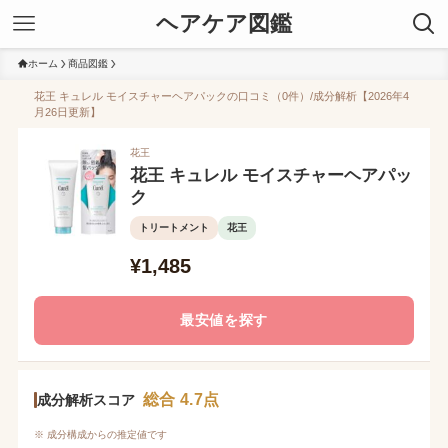
ヘアケア図鑑
ホーム
商品図鑑
花王 キュレル モイスチャーヘアパックの口コミ（0件）/成分解析【2026年4
月26日更新】
花王
花王 キュレル モイスチャーヘアパッ
ク
トリートメント
花王
¥1,485
最安値を探す
総合 4.7点
成分解析スコア
※ 成分構成からの推定値です