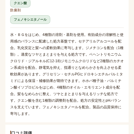
クエン酸
防腐剤
フェノキシエタノール
水・ＢＧをはじめ、4種類の溶剤・基剤を使用。有効成分の溶解性と使
用感のバランスに配慮した処方基盤です。セテアリルアルコールを配
合。乳化安定と髪への柔軟効果に寄与します。ジメチコンを配合（1種
類）。適度なツヤとまとまりを与える処方です。ベヘントリモニウム
クロリド・ジアルキル(C12-18)ジモニウムクロリドなど2種類のカチオ
ン系成分を配合。静電気を抑え、指通りとなめらかさを向上させる柔
軟効果があります。グリセリン・セチルPGヒドロキシエチルパルミタ
ミドによる保湿・補修効果が期待できます。ホホバ種子油・パルミチ
ン酸イソプロピルをはじめ、4種類のオイル・エモリエント成分を配
合。髪をなめらかに整え、ツヤとまとまりを与えるリッチな処方で
す。クエン酸を含む1種類の調整剤を配合。処方の安定性とpHバラン
スを支えています。フェノキシエタノールを配合。製品の品質保持に
寄与します。
口コミ評価