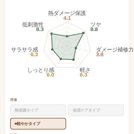
熱ダメージ保護
4.1
低刺激性
ツヤ
8.3
8.8
サラサラ感
ダメージ補修力
6.3
3.8
しっとり感
軽さ
6.0
6.3
用途
熱保護タイプ
保湿ケアタイプ
軽やかタイプ