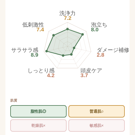
洗浄力
7.2
低刺激性
泡立ち
7.4
8.0
サラサラ感
ダメージ補修
8.9
2.8
しっとり感
頭皮ケア
4.2
3.7
肌質
脂性肌◎
普通肌○
乾燥肌×
敏感肌×