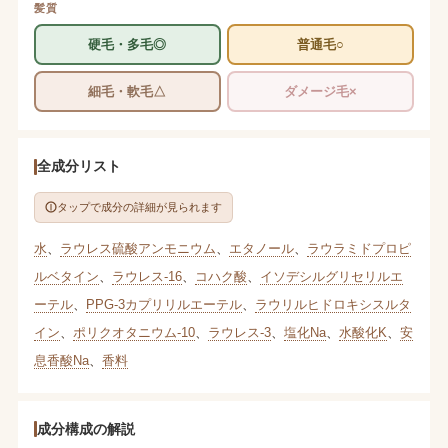
髪質
硬毛・多毛◎
普通毛○
細毛・軟毛△
ダメージ毛×
全成分リスト
タップで成分の詳細が見られます
水
、
ラウレス硫酸アンモニウム
、
エタノール
、
ラウラミドプロピ
ルベタイン
、
ラウレス-16
、
コハク酸
、
イソデシルグリセリルエ
ーテル
、
PPG-3カプリリルエーテル
、
ラウリルヒドロキシスルタ
イン
、
ポリクオタニウム-10
、
ラウレス-3
、
塩化Na
、
水酸化K
、
安
息香酸Na
、
香料
成分構成の解説