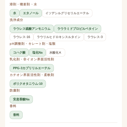
溶剤・噴射剤・水
水
エタノール
イソデシルグリセリルエーテル
洗浄成分
ラウレス硫酸アンモニウム
ラウラミドプロピルベタイン
ラウレス-16
ラウリルヒドロキシスルタイン
ラウレス-3
pH調整剤・キレート剤・塩類
コハク酸
塩化Na
水酸化Ｋ
乳化剤・非イオン界面活性剤
PPG-3カプリリルエーテル
カチオン界面活性剤・柔軟剤
ポリクオタニウム-10
防腐剤
安息香酸Na
香料
香料