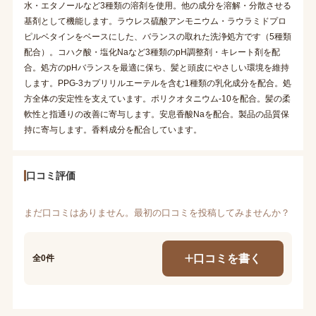
水・エタノールなど3種類の溶剤を使用。他の成分を溶解・分散させる
基剤として機能します。ラウレス硫酸アンモニウム・ラウラミドプロ
ピルベタインをベースにした、バランスの取れた洗浄処方です（5種類
配合）。コハク酸・塩化Naなど3種類のpH調整剤・キレート剤を配
合。処方のpHバランスを最適に保ち、髪と頭皮にやさしい環境を維持
します。PPG-3カプリリルエーテルを含む1種類の乳化成分を配合。処
方全体の安定性を支えています。ポリクオタニウム-10を配合。髪の柔
軟性と指通りの改善に寄与します。安息香酸Naを配合。製品の品質保
持に寄与します。香料成分を配合しています。
口コミ評価
まだ口コミはありません。最初の口コミを投稿してみませんか？
口コミを書く
全0件