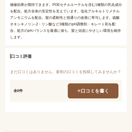
補修効果が期待できます。POEセチルエーテルを含む1種類の乳化成分
を配合。処方全体の安定性を支えています。塩化アルキルトリメチル
アンモニウムを配合。髪の柔軟性と指通りの改善に寄与します。硫酸
オキシキノリン-2・リン酸など3種類のpH調整剤・キレート剤を配
合。処方のpHバランスを最適に保ち、髪と頭皮にやさしい環境を維持
します。
口コミ評価
まだ口コミはありません。最初の口コミを投稿してみませんか？
口コミを書く
全0件