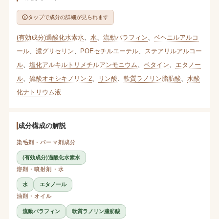
タップで成分の詳細が見られます
(有効成分)過酸化水素水
、
水
、
流動パラフィン
、
ベヘニルアルコ
ール
、
濃グリセリン
、
POEセチルエーテル
、
ステアリルアルコー
ル
、
塩化アルキルトリメチルアンモニウム
、
ベタイン
、
エタノー
ル
、
硫酸オキシキノリン-2
、
リン酸
、
軟質ラノリン脂肪酸
、
水酸
化ナトリウム液
成分構成の解説
染毛剤・パーマ剤成分
(有効成分)過酸化水素水
溶剤・噴射剤・水
水
エタノール
油剤・オイル
流動パラフィン
軟質ラノリン脂肪酸