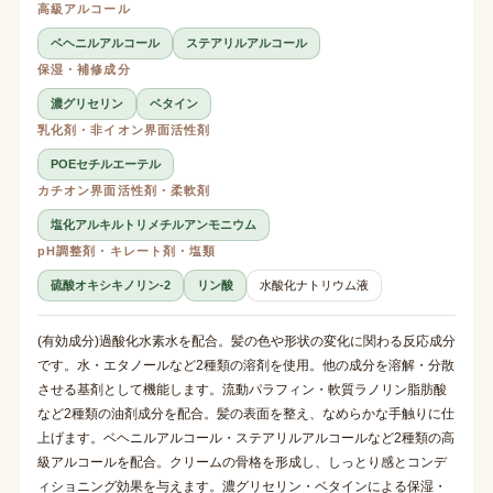
高級アルコール
ベヘニルアルコール
ステアリルアルコール
保湿・補修成分
濃グリセリン
ベタイン
乳化剤・非イオン界面活性剤
POEセチルエーテル
カチオン界面活性剤・柔軟剤
塩化アルキルトリメチルアンモニウム
pH調整剤・キレート剤・塩類
硫酸オキシキノリン-2
リン酸
水酸化ナトリウム液
(有効成分)過酸化水素水を配合。髪の色や形状の変化に関わる反応成分
です。水・エタノールなど2種類の溶剤を使用。他の成分を溶解・分散
させる基剤として機能します。流動パラフィン・軟質ラノリン脂肪酸
など2種類の油剤成分を配合。髪の表面を整え、なめらかな手触りに仕
上げます。ベヘニルアルコール・ステアリルアルコールなど2種類の高
級アルコールを配合。クリームの骨格を形成し、しっとり感とコンデ
ィショニング効果を与えます。濃グリセリン・ベタインによる保湿・