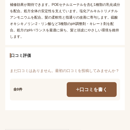
補修効果が期待できます。POEセチルエーテルを含む1種類の乳化成分
を配合。処方全体の安定性を支えています。塩化アルキルトリメチル
アンモニウムを配合。髪の柔軟性と指通りの改善に寄与します。硫酸
オキシキノリン-2・リン酸など3種類のpH調整剤・キレート剤を配
合。処方のpHバランスを最適に保ち、髪と頭皮にやさしい環境を維持
します。
口コミ評価
まだ口コミはありません。最初の口コミを投稿してみませんか？
口コミを書く
全0件