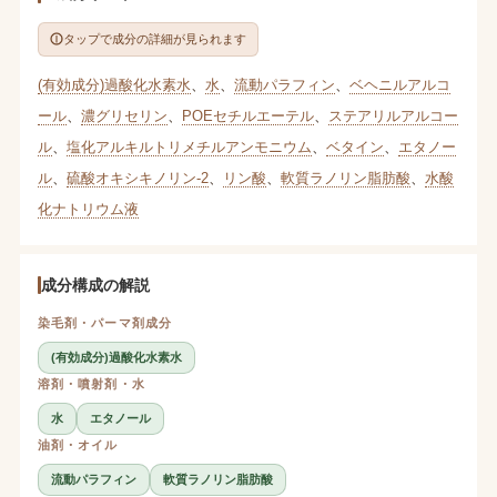
タップで成分の詳細が見られます
(有効成分)過酸化水素水
、
水
、
流動パラフィン
、
ベヘニルアルコ
ール
、
濃グリセリン
、
POEセチルエーテル
、
ステアリルアルコー
ル
、
塩化アルキルトリメチルアンモニウム
、
ベタイン
、
エタノー
ル
、
硫酸オキシキノリン-2
、
リン酸
、
軟質ラノリン脂肪酸
、
水酸
化ナトリウム液
成分構成の解説
染毛剤・パーマ剤成分
(有効成分)過酸化水素水
溶剤・噴射剤・水
水
エタノール
油剤・オイル
流動パラフィン
軟質ラノリン脂肪酸