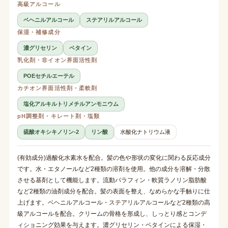
高級アルコール
ベヘニルアルコール
ステアリルアルコール
保湿・補修成分
濃グリセリン
ベタイン
乳化剤・非イオン界面活性剤
POEセチルエーテル
カチオン界面活性剤・柔軟剤
塩化アルキルトリメチルアンモニウム
pH調整剤・キレート剤・塩類
硫酸オキシキノリン-2
リン酸
水酸化ナトリウム液
(有効成分)過酸化水素水を配合。髪の色や形状の変化に関わる反応成分
です。水・エタノールなど2種類の溶剤を使用。他の成分を溶解・分散
させる基剤として機能します。流動パラフィン・軟質ラノリン脂肪酸
など2種類の油剤成分を配合。髪の表面を整え、なめらかな手触りに仕
上げます。ベヘニルアルコール・ステアリルアルコールなど2種類の高
級アルコールを配合。クリームの骨格を形成し、しっとり感とコンデ
ィショニング効果を与えます。濃グリセリン・ベタインによる保湿・