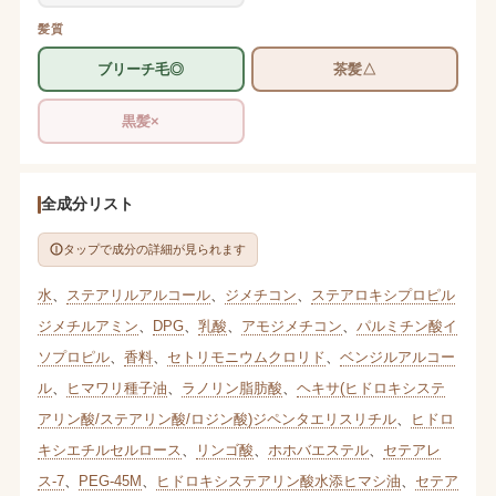
髪質
ブリーチ毛◎
茶髪△
黒髪×
全成分リスト
タップで成分の詳細が見られます
水
、
ステアリルアルコール
、
ジメチコン
、
ステアロキシプロピル
ジメチルアミン
、
DPG
、
乳酸
、
アモジメチコン
、
パルミチン酸イ
ソプロピル
、
香料
、
セトリモニウムクロリド
、
ベンジルアルコー
ル
、
ヒマワリ種子油
、
ラノリン脂肪酸
、
ヘキサ(ヒドロキシステ
アリン酸/ステアリン酸/ロジン酸)ジペンタエリスリチル
、
ヒドロ
キシエチルセルロース
、
リンゴ酸
、
ホホバエステル
、
セテアレ
ス-7
、
PEG-45M
、
ヒドロキシステアリン酸水添ヒマシ油
、
セテア