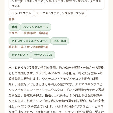
ヘキサ(ヒドロキシステアリン酸/ステアリン酸/ロジン酸)ジペンタエリス
リチル
ホホバエステル
ヒドロキシステアリン酸水添ヒマシ油
香料
香料
ベンジルアルコール
ポリマー・皮膜形成・増粘剤
ヒドロキシエチルセルロース
PEG-45M
乳化剤・非イオン界面活性剤
セテアレス-7
セテアレス-25
水・ＤＰＧなど2種類の溶剤を使用。他の成分を溶解・分散させる基剤
として機能します。ステアリルアルコールを配合。乳化安定と髪への
柔軟効果に寄与します。ジメチコン・アモジメチコンを配合（2種
類）。適度なツヤとまとまりを与える処方です。ステアロキシプロピ
ルジメチルアミン・セトリモニウムクロリドなど2種類のカチオン系成
分を配合。静電気を抑え、指通りとなめらかさを向上させる柔軟効果
があります。乳酸・リンゴ酸を含む2種類の調整剤を配合。処方の安定
性とpHバランスを支えています。パルミチン酸イソプロピル・ヒマワ
リ種子油をはじめ、6種類のオイル・エモリエント成分を配合。髪をな