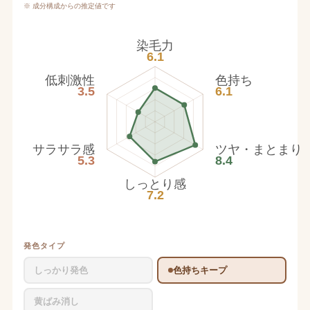
※ 成分構成からの推定値です
染毛力
6.1
低刺激性
色持ち
3.5
6.1
サラサラ感
ツヤ・まとまり
5.3
8.4
しっとり感
7.2
発色タイプ
しっかり発色
色持ちキープ
黄ばみ消し