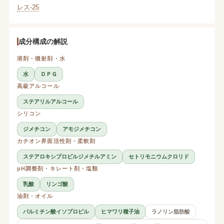
レス-25
成分構成の解説
溶剤・噴射剤・水
水
ＤＰＧ
高級アルコール
ステアリルアルコール
シリコン
ジメチコン
アモジメチコン
カチオン界面活性剤・柔軟剤
ステアロキシプロピルジメチルアミン
セトリモニウムクロリド
pH調整剤・キレート剤・塩類
乳酸
リンゴ酸
油剤・オイル
パルミチン酸イソプロピル
ヒマワリ種子油
ラノリン脂肪酸