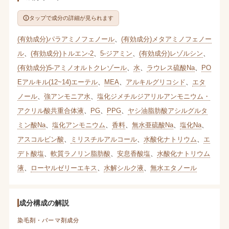
タップで成分の詳細が見られます
(有効成分)パラアミノフェノール
、
(有効成分)メタアミノフェノー
ル
、
(有効成分)トルエン-2
、
5-ジアミン
、
(有効成分)レゾルシン
、
(有効成分)5-アミノオルトクレゾール
、
水
、
ラウレス硫酸Na
、
PO
Eアルキル(12~14)エーテル
、
MEA
、
アルキルグリコシド
、
エタ
ノール
、
強アンモニア水
、
塩化ジメチルジアリルアンモニウム・
アクリル酸共重合体液
、
PG
、
PPG
、
ヤシ油脂肪酸アシルグルタ
ミン酸Na
、
塩化アンモニウム
、
香料
、
無水亜硫酸Na
、
塩化Na
、
アスコルビン酸
、
ミリスチルアルコール
、
水酸化ナトリウム
、
エ
デト酸塩
、
軟質ラノリン脂肪酸
、
安息香酸塩
、
水酸化ナトリウム
液
、
ローヤルゼリーエキス
、
水解シルク液
、
無水エタノール
成分構成の解説
染毛剤・パーマ剤成分