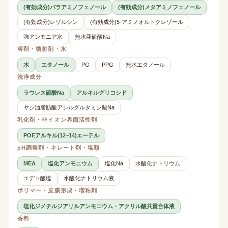
(有効成分)パラアミノフェノール
(有効成分)メタアミノフェノール
(有効成分)レゾルシン
(有効成分)5-アミノオルトクレゾール
強アンモニア水
無水亜硫酸Na
溶剤・噴射剤・水
水
エタノール
PG
PPG
無水エタノール
洗浄成分
ラウレス硫酸Na
アルキルグリコシド
ヤシ油脂肪酸アシルグルタミン酸Na
乳化剤・非イオン界面活性剤
POEアルキル(12~14)エーテル
pH調整剤・キレート剤・塩類
MEA
塩化アンモニウム
塩化Na
水酸化ナトリウム
エデト酸塩
水酸化ナトリウム液
ポリマー・皮膜形成・増粘剤
塩化ジメチルジアリルアンモニウム・アクリル酸共重合体液
香料