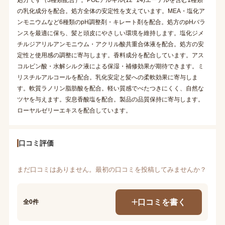
の乳化成分を配合。処方全体の安定性を支えています。MEA・塩化ア
ンモニウムなど6種類のpH調整剤・キレート剤を配合。処方のpHバラ
ンスを最適に保ち、髪と頭皮にやさしい環境を維持します。塩化ジメ
チルジアリルアンモニウム・アクリル酸共重合体液を配合。処方の安
定性と使用感の調整に寄与します。香料成分を配合しています。アス
コルビン酸・水解シルク液による保湿・補修効果が期待できます。ミ
リスチルアルコールを配合。乳化安定と髪への柔軟効果に寄与しま
す。軟質ラノリン脂肪酸を配合。軽い質感でべたつきにくく、自然な
ツヤを与えます。安息香酸塩を配合。製品の品質保持に寄与します。
ローヤルゼリーエキスを配合しています。
口コミ評価
まだ口コミはありません。最初の口コミを投稿してみませんか？
口コミを書く
全0件