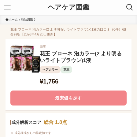
ヘアケア図鑑
ホーム
商品図鑑
花王 ブローネ 泡カラー(2 より明るいライトブラウン)1液の口コミ（0件）/成
分解析【2026年4月26日更新】
花王
花王 ブローネ 泡カラー(2 より明る
いライトブラウン)1液
ヘアカラー
花王
¥1,756
最安値を探す
総合 1.8点
成分解析スコア
※ 成分構成からの推定値です