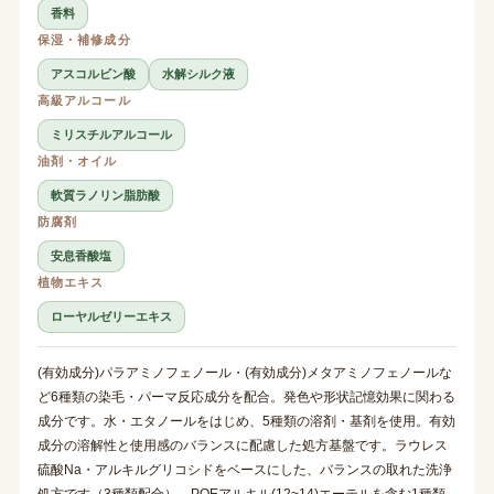
香料
保湿・補修成分
アスコルビン酸
水解シルク液
高級アルコール
ミリスチルアルコール
油剤・オイル
軟質ラノリン脂肪酸
防腐剤
安息香酸塩
植物エキス
ローヤルゼリーエキス
(有効成分)パラアミノフェノール・(有効成分)メタアミノフェノールな
ど6種類の染毛・パーマ反応成分を配合。発色や形状記憶効果に関わる
成分です。水・エタノールをはじめ、5種類の溶剤・基剤を使用。有効
成分の溶解性と使用感のバランスに配慮した処方基盤です。ラウレス
硫酸Na・アルキルグリコシドをベースにした、バランスの取れた洗浄
処方です（3種類配合）。POEアルキル(12~14)エーテルを含む1種類