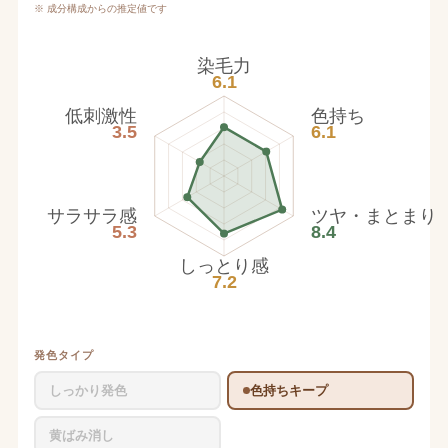
※ 成分構成からの推定値です
染毛力
6.1
低刺激性
色持ち
3.5
6.1
サラサラ感
ツヤ・まとまり
5.3
8.4
しっとり感
7.2
発色タイプ
しっかり発色
色持ちキープ
黄ばみ消し