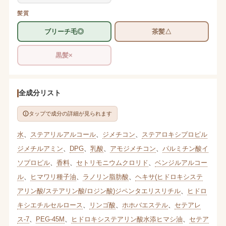
髪質
ブリーチ毛◎
茶髪△
黒髪×
全成分リスト
タップで成分の詳細が見られます
水
、
ステアリルアルコール
、
ジメチコン
、
ステアロキシプロピル
ジメチルアミン
、
DPG
、
乳酸
、
アモジメチコン
、
パルミチン酸イ
ソプロピル
、
香料
、
セトリモニウムクロリド
、
ベンジルアルコー
ル
、
ヒマワリ種子油
、
ラノリン脂肪酸
、
ヘキサ(ヒドロキシステ
アリン酸/ステアリン酸/ロジン酸)ジペンタエリスリチル
、
ヒドロ
キシエチルセルロース
、
リンゴ酸
、
ホホバエステル
、
セテアレ
ス-7
、
PEG-45M
、
ヒドロキシステアリン酸水添ヒマシ油
、
セテア