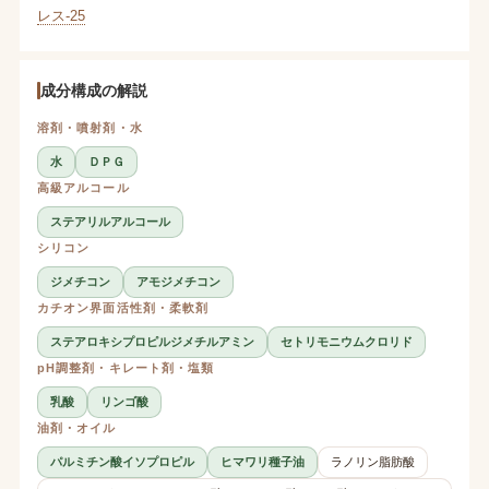
レス-25
成分構成の解説
溶剤・噴射剤・水
水
ＤＰＧ
高級アルコール
ステアリルアルコール
シリコン
ジメチコン
アモジメチコン
カチオン界面活性剤・柔軟剤
ステアロキシプロピルジメチルアミン
セトリモニウムクロリド
pH調整剤・キレート剤・塩類
乳酸
リンゴ酸
油剤・オイル
パルミチン酸イソプロピル
ヒマワリ種子油
ラノリン脂肪酸