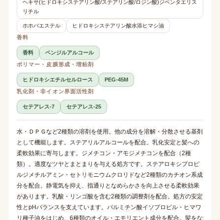
ヘキサ(ヒドロキシステアリン酸/ステアリン酸/ロジン酸)ジペンタエリス
リチル
ホホバエステル
ヒドロキシステアリン酸水添ヒマシ油
香料
香料
ベンジルアルコール
ポリマー・皮膜形成・増粘剤
ヒドロキシエチルセルロース
PEG-45M
乳化剤・非イオン界面活性剤
セテアレス-7
セテアレス-25
水・ＤＰＧなど2種類の溶剤を使用。他の成分を溶解・分散させる基剤
として機能します。ステアリルアルコールを配合。乳化安定と髪への
柔軟効果に寄与します。ジメチコン・アモジメチコンを配合（2種
類）。適度なツヤとまとまりを与える処方です。ステアロキシプロピ
ルジメチルアミン・セトリモニウムクロリドなど2種類のカチオン系成
分を配合。静電気を抑え、指通りとなめらかさを向上させる柔軟効果
があります。乳酸・リンゴ酸を含む2種類の調整剤を配合。処方の安定
性とpHバランスを支えています。パルミチン酸イソプロピル・ヒマワ
リ種子油をはじめ、6種類のオイル・エモリエント成分を配合。髪をな