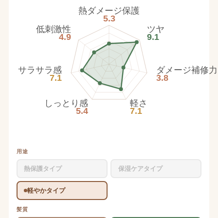
熱ダメージ保護
5.3
低刺激性
ツヤ
4.9
9.1
サラサラ感
ダメージ補修力
7.1
3.8
しっとり感
軽さ
5.4
7.1
用途
熱保護タイプ
保湿ケアタイプ
軽やかタイプ
髪質