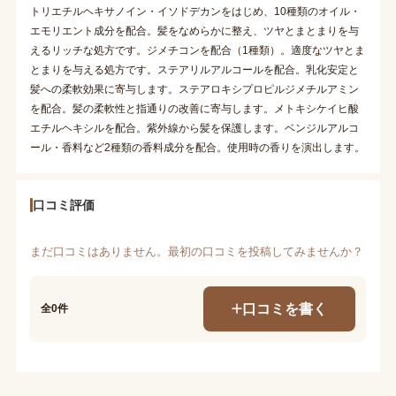
トリエチルヘキサノイン・イソドデカンをはじめ、10種類のオイル・
エモリエント成分を配合。髪をなめらかに整え、ツヤとまとまりを与
えるリッチな処方です。ジメチコンを配合（1種類）。適度なツヤとま
とまりを与える処方です。ステアリルアルコールを配合。乳化安定と
髪への柔軟効果に寄与します。ステアロキシプロピルジメチルアミン
を配合。髪の柔軟性と指通りの改善に寄与します。メトキシケイヒ酸
エチルヘキシルを配合。紫外線から髪を保護します。ベンジルアルコ
ール・香料など2種類の香料成分を配合。使用時の香りを演出します。
口コミ評価
まだ口コミはありません。最初の口コミを投稿してみませんか？
口コミを書く
全0件